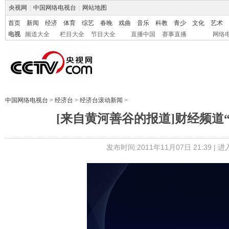
央视网
|
中国网络电视台
|
网站地图
首页
新闻
经济
体育
综艺
春晚
戏曲
音乐
科教
青少
文化
艺术
电视
频道大全
栏目大全
节目大全
直播中国
赛事直播
网络
中国网络电视台
>
经济台
>
经济台滚动新闻
>
[来自黄河善谷的报道]财经频道
发布时间:2011年11月07日 21:39 |
进