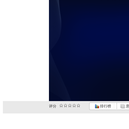
评分
排行榜
意