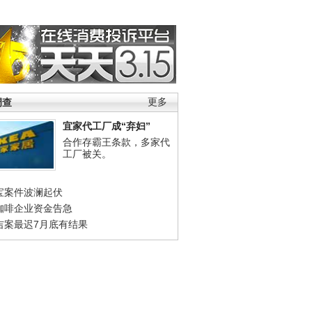
调查
更多
宜家代工厂成“弃妇”
合作存霸王条款，多家代
工厂被关。
宝案件波澜起伏
咖啡企业资金告急
吉案最迟7月底有结果