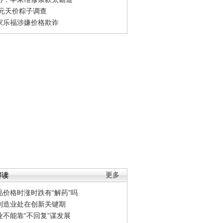
0元天价粽子调查
家乐福涉嫌价格欺诈
解读
更多
品价格时涨时跌有“解药”吗
制造业处在创新关键期
业不能靠“不回复”谋发展