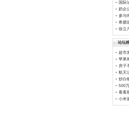
国际
奶企
参与
希腊
徐立
论坛
超市
苹果
房子
航天
炒白
50
看看
小米