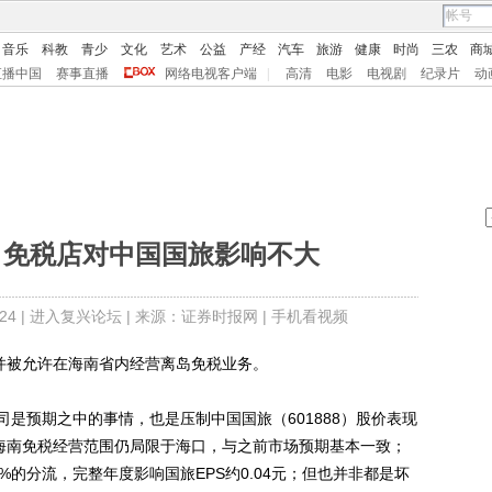
音乐
科教
青少
文化
艺术
公益
产经
汽车
旅游
健康
时尚
三农
商
直播中国
赛事直播
网络电视客户端
|
高清
电影
电视剧
纪录片
动
口免税店对中国国旅影响不大
4 |
进入复兴论坛
| 来源：证券时报网 |
手机看视频
并被允许在海南省内经营离岛免税业务。
预期之中的事情，也是压制中国国旅（601888）股价表现
期海南免税经营范围仍局限于海口，与之前市场预期基本一致；
%的分流，完整年度影响国旅EPS约0.04元；但也并非都是坏