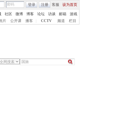
登录
注册
客服
设为首页
城
社区
微博
博客
论坛
访谈
邮箱
游戏
画片
公开课
播客
|
CCTV
频道
栏目