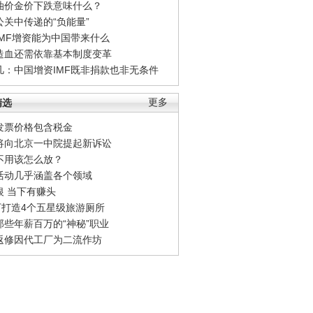
油价金价下跌意味什么？
公关中传递的“负能量”
IMF增资能为中国带来什么
造血还需依靠基本制度变革
凡：中国增资IMF既非捐款也非无条件
精选
更多
发票价格包含税金
将向北京一中院提起新诉讼
不用该怎么放？
活动几乎涵盖各个领域
银 当下有赚头
0万打造4个五星级旅游厕所
那些年薪百万的“神秘”职业
返修因代工厂为二流作坊