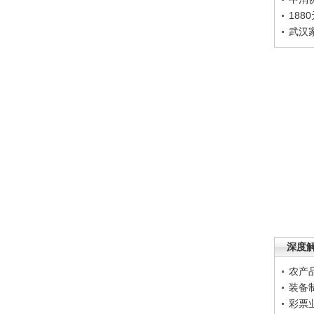
188
武汉
深度
农产
装备
彩票