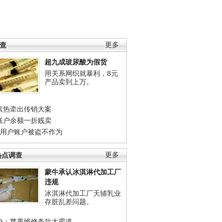
调查
更多
超九成玻尿酸为假货
用关系网织就暴利，8元
产品卖到上万。
素热牵出传销大案
账户余额一折贱卖
店用户账户被盗不作为
热点调查
更多
蒙牛承认冰淇淋代加工厂
违规
冰淇淋代加工厂天辅乳业
存脏乱差问题。
协：苹果维修条款太霸道