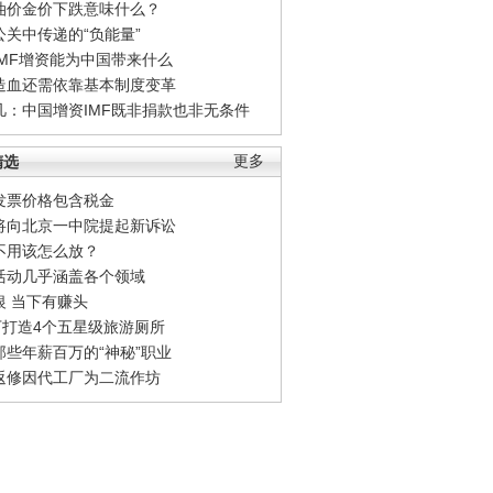
油价金价下跌意味什么？
公关中传递的“负能量”
IMF增资能为中国带来什么
造血还需依靠基本制度变革
凡：中国增资IMF既非捐款也非无条件
精选
更多
发票价格包含税金
将向北京一中院提起新诉讼
不用该怎么放？
活动几乎涵盖各个领域
银 当下有赚头
0万打造4个五星级旅游厕所
那些年薪百万的“神秘”职业
返修因代工厂为二流作坊