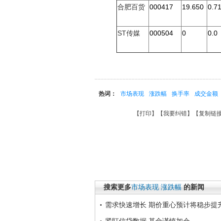
合肥百货
000417
19.650
0.7
ST传媒
000504
0
0.0
热词：
市场表现
涨跌幅
换手率
成交金额
【
打印
】【
我要纠错
】【
复制链
搜索更多
市场表现
涨跌幅
的新闻
需求快速增长 期价重心预计将稳步提