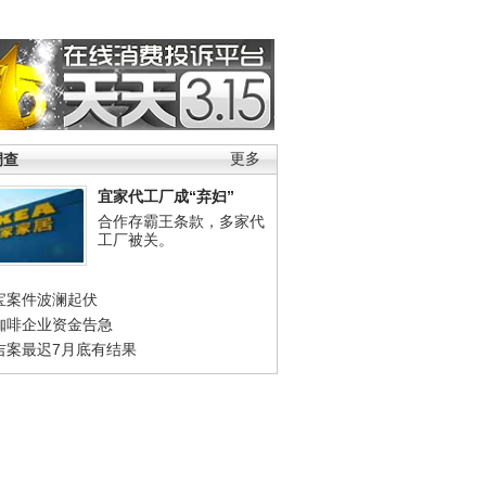
调查
更多
宜家代工厂成“弃妇”
合作存霸王条款，多家代
工厂被关。
宝案件波澜起伏
咖啡企业资金告急
吉案最迟7月底有结果