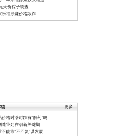
0元天价粽子调查
家乐福涉嫌价格欺诈
解读
更多
品价格时涨时跌有“解药”吗
制造业处在创新关键期
业不能靠“不回复”谋发展