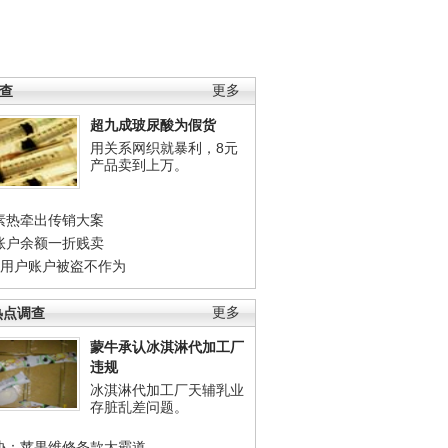
调查
更多
超九成玻尿酸为假货
用关系网织就暴利，8元
产品卖到上万。
素热牵出传销大案
账户余额一折贱卖
店用户账户被盗不作为
热点调查
更多
蒙牛承认冰淇淋代加工厂
违规
冰淇淋代加工厂天辅乳业
存脏乱差问题。
协：苹果维修条款太霸道