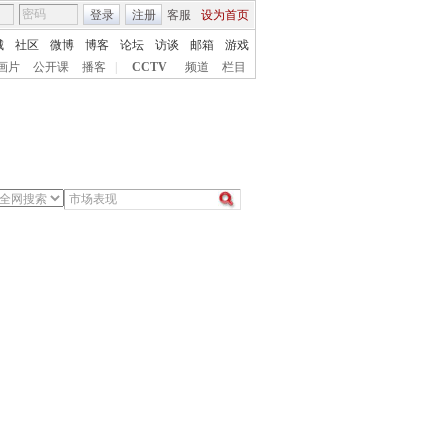
登录
注册
客服
设为首页
城
社区
微博
博客
论坛
访谈
邮箱
游戏
画片
公开课
播客
|
CCTV
频道
栏目