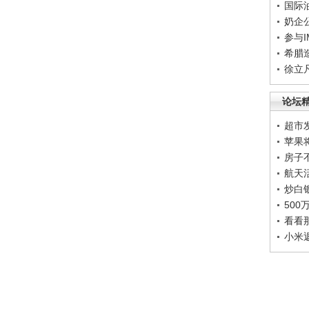
国际
奶企
参与
希腊
徐立
论坛
超市
苹果
房子
航天
炒白
50
看看
小米