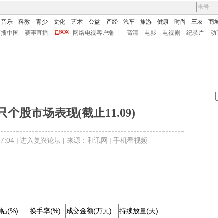
音乐
科教
青少
文化
艺术
公益
产经
汽车
旅游
健康
时尚
三农
商
直播中国
赛事直播
网络电视客户端
|
高清
电影
电视剧
纪录片
动
个股市场表现(截止11.09)
:04 |
进入复兴论坛
| 来源：和讯网 |
手机看视频
幅(%)
换手率(%)
成交金额(万元)
持续放量(天)