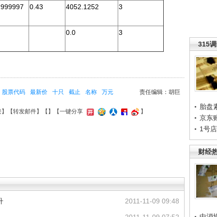
1999997
0.43
4052.1252
3
0.0
3
315
股票代码
最新价
十只
截止
名称
万元
责任编辑：胡巨
胎盘
接
】【
转发邮件
】【
】
【一键分享
】
京东
1号
财经
升
2011-11-09 09:48
中消