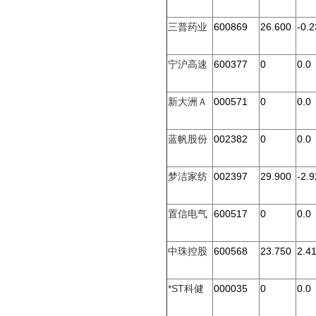
三普药业
600869
26.600
-0.2
宁沪高速
600377
0
0.0
新大洲Ａ
000571
0
0.0
蓝帆股份
002382
0
0.0
梦洁家纺
002397
29.900
-2.9
置信电气
600517
0
0.0
中珠控股
600568
23.750
2.4
*ST科健
000035
0
0.0