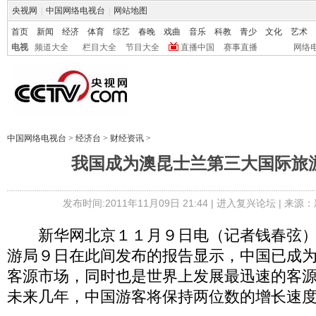
央视网
|
中国网络电视台
|
网站地图
首页
新闻
经济
体育
综艺
春晚
戏曲
音乐
科教
青少
文化
艺术
电视
频道大全
栏目大全
节目大全
直播中国
赛事直播
网络
中国网络电视台
>
经济台
>
财经资讯
>
我国成为澳昆士兰第三大国际旅
发布时间:2011年11月09日 21:44 |
进入复兴论坛
| 来源：
新华网北京１１月９日电（记者钱春弦）
游局９日在此间发布的报告显示，中国已成
客源市场，同时也是世界上发展最迅速的客
未来几年，中国游客将保持两位数的增长速