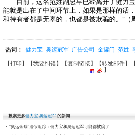
目前，这名范姓副总早已经离开了健力宝
能就是出在了中间环节上，如果是那样的话
和持有者都是无辜的，也都是被欺骗的。”（
热词：
健力宝
奥运冠军
广告公司
金罐门
范姓
【
打印
】【
我要纠错
】【
复制链接
】【
转发邮件
】
】
搜索更多
健力宝
奥运冠军
的新闻
“奥运金罐“造假追踪：健力宝和奥运冠军可能都被骗了