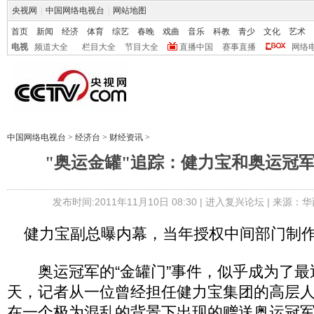
央视网
|
中国网络电视台
|
网站地图
首页
新闻
经济
体育
综艺
春晚
戏曲
音乐
科教
青少
文化
艺术
电视
频道大全
栏目大全
节目大全
直播中国
赛事直播
网络
中国网络电视台
>
经济台
>
财经资讯
>
"奥运金罐"追踪：健力宝和奥运冠
发布时间:2011年11月10日 08:30 |
进入复兴论坛
| 来源：华
健力宝副总曝内幕，当年授权中间部门制
奥运冠军的“金罐门”事件，似乎成为了最
天，记者从一位曾经担任健力宝集团的高层
在一个极为混乱的背景下出现的赠送奥运冠