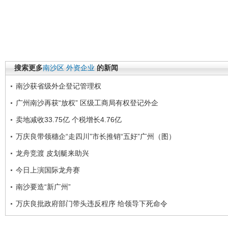
搜索更多
南沙区
外资企业
的新闻
南沙获省级外企登记管理权
广州南沙再获“放权” 区级工商局有权登记外企
卖地减收33.75亿 个税增长4.76亿
万庆良带领穗企“走四川”市长推销“五好”广州（图）
龙舟竞渡 皮划艇来助兴
今日上演国际龙舟赛
南沙要造“新广州”
万庆良批政府部门带头违反程序 给领导下死命令