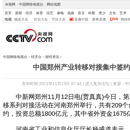
央视网
|
中国网络电视台
|
网站地图
首页
新闻
经济
体育
综艺
春晚
戏曲
音乐
科教
青少
文化
艺术
电视
频道大全
栏目大全
节目大全
直播中国
赛事直播
网络
中国网络电视台
>
经济台
>
财经资讯
>
中国郑州产业转移对接集中签约1
发布时间:2011年11月13日 07:44 |
进入复兴论坛
| 来源：中
中新网郑州11月12日电(贾真真)今日，
移系列对接活动在河南郑州举行，共有209
约，投资总额1800亿元，其中省外资金1675
河南省工业和信息化厅厅长杨盛道表示，