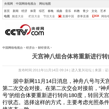
央视网
|
中国网络电视台
|
网站地图
首页
新闻
经济
体育
综艺
春晚
戏曲
音乐
科教
青少
文化
艺术
电视
频道大全
栏目大全
节目大全
直播中国
赛事直播
网络
中国网络电视台
>
经济台
>
财经资讯
>
天宫神八组合体将重新进行转向
发布时间:2011年11月14日 09:24 |
进入复兴论坛
| 来源：证
据中新网11月14日消息，神舟八号与天
第二次交会对接。在第二次交会对接前，“神舟
号”的组合体要重新进行转向180度，转回天
行状态。选择这样的方式，主要考虑光照条