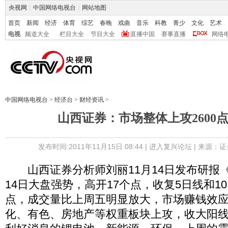
央视网
|
中国网络电视台
|
网站地图
首页
新闻
经济
体育
综艺
春晚
戏曲
音乐
科教
青少
文化
艺术
电视
频道大全
栏目大全
节目大全
直播中国
赛事直播
网络
中国网络电视台
>
经济台
>
财经资讯
>
山西证券：市场整体上攻2600
发布时间:2011年11月15日 08:44 |
进入复兴论坛
| 来源：证
山西证券分析师刘丽11月14日发布研报
14日大盘强势，高开17个点，收复5日线和10
点，成交量比上周五明显放大，市场赚钱效
化、有色、房地产等权重板块上攻，收大阳