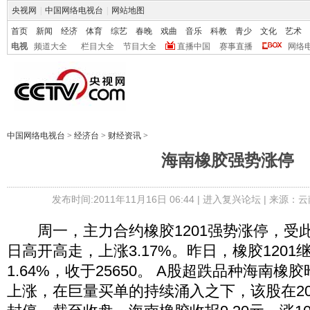
央视网
|
中国网络电视台
|
网站地图
首页
新闻
经济
体育
综艺
春晚
戏曲
音乐
科教
青少
文化
艺术
电视
频道大全
栏目大全
节目大全
直播中国
赛事直播
网络
中国网络电视台
>
经济台
>
财经资讯
>
海南橡胶强势涨停
发布时间:2011年11月16日 06:44 |
进入复兴论坛
| 来源：云
周一，主力合约橡胶1201强势涨停，受
日高开高走，上涨3.17%。昨日，橡胶120
1.64%，收于25650。 A股超跌品种海南
上涨，在巨量买单的持续涌入之下，该股在2