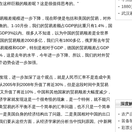
在这样巨额的顺差呢？这是很值得思考的。”
188
武汉
贸易顺差规模进一步下降，现在即便是包括和美国的贸易，对外
。1-10月份，我们的贸易差额占GDP的比重只有1.4%，国
GDP3%以内。很多人不知道，以为中国的贸易顺差是全世界
国的贸易顺差2000多亿，我们只有1800多亿，俄罗斯去年贸
易规模和GDP，特别是相对于GDP，德国的贸易顺差占GDP
3%，这是去年的水平，今年进一步下降。所以，我们的对外贸
个趋势会进一步加强。
发现，进一步加深了这个观点，就是人民币汇率不是造成中美
005年到2008年升值了将近30%，但是这段时间中美贸易
币又升值了将近10%，中国和其他国家的贸易顺差大幅度减少，
济学家就发现这是一个很奇怪的现象，是一个特例，就不能只
深度
美贸易的不平衡不是一个简单的汇率问题，也不只是一个简单
一是美国自身的经济结构出了问题。二是美国相对中国的出口
农产
装备
我们要从这些方面，从经济学家的分析当中找到原因。(中新网
彩票