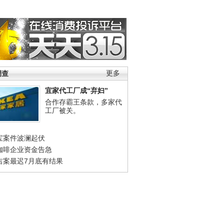
调查
更多
宜家代工厂成“弃妇”
合作存霸王条款，多家代
工厂被关。
宝案件波澜起伏
咖啡企业资金告急
吉案最迟7月底有结果