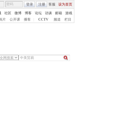
登录
注册
客服
设为首页
城
社区
微博
博客
论坛
访谈
邮箱
游戏
画片
公开课
播客
|
CCTV
频道
栏目