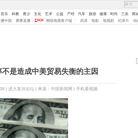
音乐
科教
青少
文化
艺术
公益
产经
汽车
旅游
健康
时尚
三农
商
直播中国
赛事直播
网络电视客户端
|
高清
电影
电视剧
纪录片
动
率不是造成中美贸易失衡的主因
8 |
进入复兴论坛
| 来源：中国新闻网 |
手机看视频