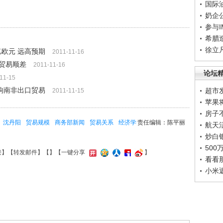
国际
奶企
参与
希腊
徐立
亿欧元 远高预期
2011-11-16
贸易顺差
2011-11-16
论坛
11-15
响南非出口贸易
超市
2011-11-15
苹果
房子
沈丹阳
贸易规模
商务部新闻
贸易关系
经济学
责任编辑：陈平丽
航天
炒白
50
接
】【
转发邮件
】【
】
【一键分享
】
看看
小米