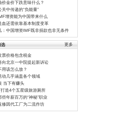
油价金价下跌意味什么？
公关中传递的“负能量”
IMF增资能为中国带来什么
造血还需依靠基本制度变革
凡：中国增资IMF既非捐款也非无条件
精选
更多
发票价格包含税金
将向北京一中院提起新诉讼
不用该怎么放？
活动几乎涵盖各个领域
银 当下有赚头
0万打造4个五星级旅游厕所
那些年薪百万的“神秘”职业
返修因代工厂为二流作坊