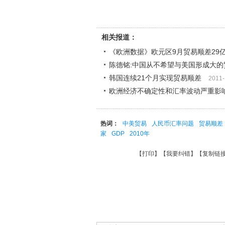
相关报道：
《欧洲数据》欧元区9月贸易顺差29
陈德铭:中国从不希望与美国形成大的
韩国连续21个月实现贸易顺差
2011-
欧洲经济不确定性和汇率波动严重影
热词：
中美贸易
人民币汇率问题
贸易顺差
家
GDP
2010年
【
打印
】【
我要纠错
】【
复制链