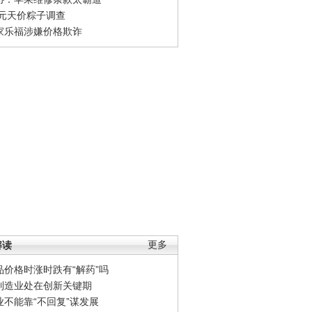
0元天价粽子调查
家乐福涉嫌价格欺诈
解读
更多
品价格时涨时跌有“解药”吗
制造业处在创新关键期
业不能靠“不回复”谋发展