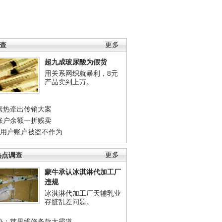
调查
更多
超九成玻尿酸为假货
用关系网织就暴利，8元
产品卖到上万。
素热牵出传销大案
账户余额一折贱卖
店用户账户被盗不作为
热点调查
更多
蒙牛承认冰淇淋代加工厂
违规
冰淇淋代加工厂天辅乳业
存脏乱差问题。
协：苹果维修条款太霸道