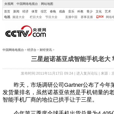
央视网
|
中国网络电视台
|
网站地图
首页
新闻
经济
体育
综艺
春晚
戏曲
音乐
科教
青少
文化
艺术
电视
频道大全
栏目大全
节目大全
直播中国
赛事直播
网络
中国网络电视台
>
经济台
>
财经资讯
>
三星超诺基亚成智能手机老大 
发布时间:2011年11月17日 09:24 |
进入复兴论坛
| 来源：
昨天，市场调研公司Gartner公布了今年
发货量排名，虽然诺基亚依然是手机销量的
智能手机厂商的地位已拱手让于三星。
今年第三季度全球手机出货总量为4.405