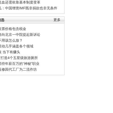
造血还需依靠基本制度变革
凡：中国增资IMF既非捐款也非无条件
精选
更多
发票价格包含税金
将向北京一中院提起新诉讼
不用该怎么放？
活动几乎涵盖各个领域
银 当下有赚头
0万打造4个五星级旅游厕所
那些年薪百万的“神秘”职业
返修因代工厂为二流作坊