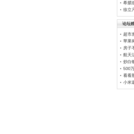
希腊
徐立
论坛
超市
苹果
房子
航天
炒白
50
看看
小米