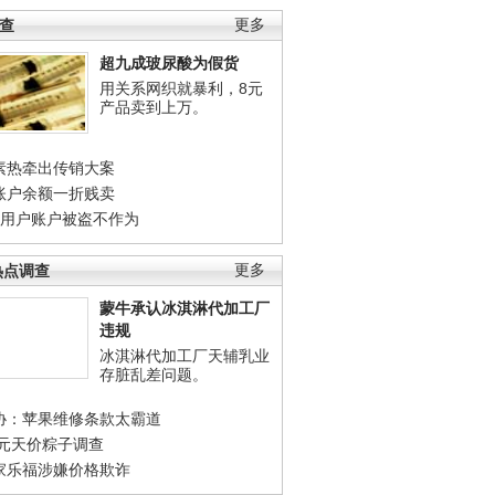
调查
更多
超九成玻尿酸为假货
用关系网织就暴利，8元
产品卖到上万。
素热牵出传销大案
账户余额一折贱卖
店用户账户被盗不作为
热点调查
更多
蒙牛承认冰淇淋代加工厂
违规
冰淇淋代加工厂天辅乳业
存脏乱差问题。
协：苹果维修条款太霸道
0元天价粽子调查
家乐福涉嫌价格欺诈