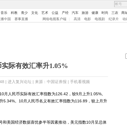
音乐
科教
青少
文化
艺术
公益
产经
汽车
旅游
健康
时尚
三农
商
直播中国
赛事直播
网络电视客户端
|
高清
电影
电视剧
纪录片
动
币实际有效汇率升1.05%
8 |
进入复兴论坛
| 来源：中国证券报 |
手机看视频
人民币实际有效汇率指数为126.42，较9月上升1.05%。
5.34%。10月人民币名义有效汇率指数为116.89，较上月升
和美国经济数据喜忧参半等因素推动，美元指数10月呈总体