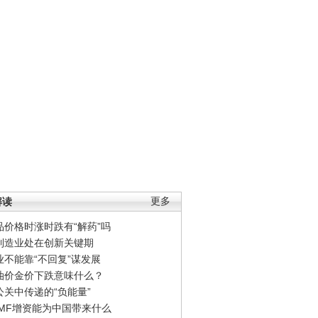
解读
更多
品价格时涨时跌有“解药”吗
制造业处在创新关键期
业不能靠“不回复”谋发展
油价金价下跌意味什么？
公关中传递的“负能量”
IMF增资能为中国带来什么