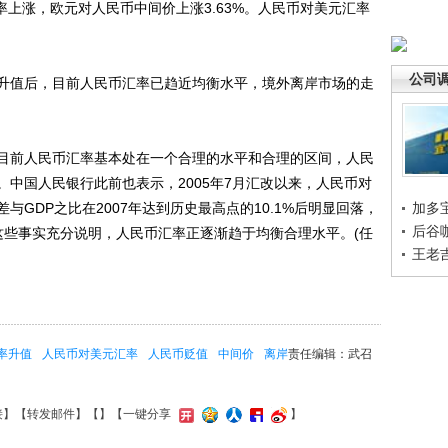
率上涨，欧元对人民币中间价上涨3.63%。人民币对美元汇率
公司
值后，目前人民币汇率已趋近均衡水平，境外离岸市场的走
前人民币汇率基本处在一个合理的水平和合理的区间，人民
中国人民银行此前也表示，2005年7月汇改以来，人民币对
与GDP之比在2007年达到历史最高点的10.1%后明显回落，
加多
后谷
%。这些事实充分说明，人民币汇率正逐渐趋于均衡合理水平。(任
王老
率升值
人民币对美元汇率
人民币贬值
中间价
离岸
责任编辑：武召
接
】【
转发邮件
】【
】
【一键分享
】