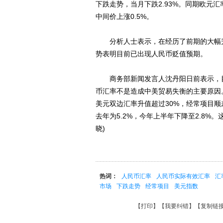
下跌走势，当月下跌2.93%。同期欧元汇
中间价上涨0.5%。
分析人士表示，在经历了前期的大幅升
势表明目前已出现人民币贬值预期。
商务部新闻发言人沈丹阳日前表示，目
币汇率不是造成中美贸易失衡的主要原因。
美元双边汇率升值超过30%，经常项目顺差
去年为5.2%，今年上半年下降至2.8
晓)
热词：
人民币汇率
人民币实际有效汇率
汇
市场
下跌走势
经常项目
美元指数
【
打印
】【
我要纠错
】【
复制链