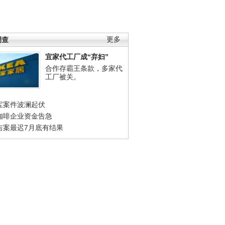
调查
更多
宜家代工厂成“弃妇”
合作存霸王条款，多家代
工厂被关。
宝案件波澜起伏
咖啡企业资金告急
吉案最迟7月底有结果