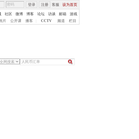
登录
注册
客服
设为首页
城
社区
微博
博客
论坛
访谈
邮箱
游戏
画片
公开课
播客
|
CCTV
频道
栏目