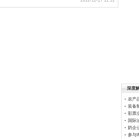
2011-11-17 11:12
深度
农产
装备
彩票
国际
奶企
参与