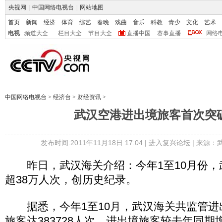
央视网
|
中国网络电视台
|
网站地图
首页
新闻
经济
体育
综艺
春晚
戏曲
音乐
科教
青少
文化
艺术
电视
频道大全
栏目大全
节目大全
直播中国
赛事直播
网络
中国网络电视台
>
经济台
>
财经资讯
>
武汉空港进出境旅客首次突破
发布时间:2011年11月18日 17:04 |
进入复兴论坛
| 来源：
昨日，武汉海关介绍：今年1至10月份，
超38万人次，创历史纪录。
据悉，今年1至10月，武汉海关共监管进出
旅客达383728人次，进出境旅客较去年同期增