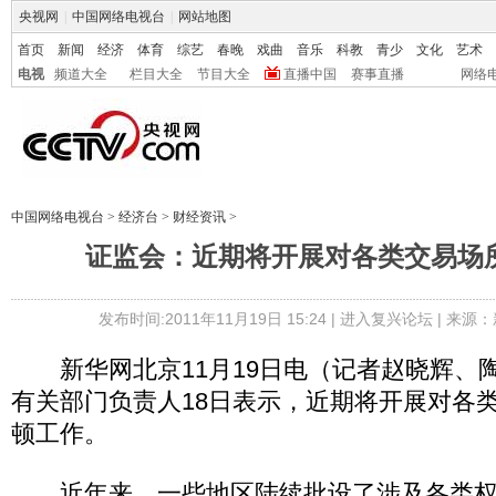
央视网
|
中国网络电视台
|
网站地图
首页
新闻
经济
体育
综艺
春晚
戏曲
音乐
科教
青少
文化
艺术
电视
频道大全
栏目大全
节目大全
直播中国
赛事直播
网络
中国网络电视台
>
经济台
>
财经资讯
>
证监会：近期将开展对各类交易场
发布时间:2011年11月19日 15:24 |
进入复兴论坛
| 来源：
新华网北京11月19日电（记者赵晓辉、
有关部门负责人18日表示，近期将开展对各
顿工作。
近年来，一些地区陆续批设了涉及各类权