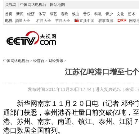
央视网
|
中国网络电视台
|
网站地图
首页
新闻
经济
体育
综艺
春晚
戏曲
音乐
科教
青少
文化
艺术
电视
频道大全
栏目大全
节目大全
直播中国
赛事直播
网络
中国网络电视台
>
经济台
>
财经资讯
>
江苏亿吨港口增至七
发布时间:2011年11月20日 17:44 |
进入复兴论坛
| 来源：
新华网南京１１月２０日电（记者 邓华宁
通部门获悉，泰州港吞吐量日前突破亿吨，
港、苏州、南京、南通、镇江、泰州、江阴
港口数居全国前列。