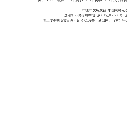
关于CCTV
|
联系CCTV
|
关于CNTV
|
联系CNTV
|
人才招聘
中国中央电视台 中国网络电
违法和不良信息举报
京ICP证060535号
网上传播视听节目许可证号 0102004
新出网证（京）字0