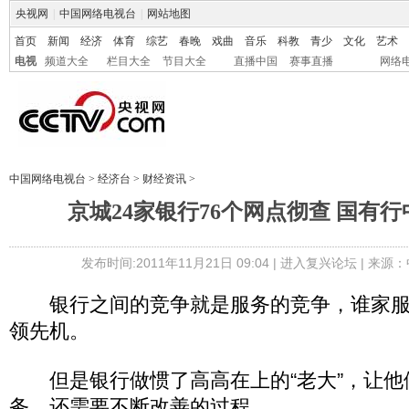
央视网
|
中国网络电视台
|
网站地图
首页
新闻
经济
体育
综艺
春晚
戏曲
音乐
科教
青少
文化
艺术
电视
频道大全
栏目大全
节目大全
直播中国
赛事直播
网络
中国网络电视台
>
经济台
>
财经资讯
>
京城24家银行76个网点彻查 国有
发布时间:2011年11月21日 09:04 |
进入复兴论坛
| 来源：
银行之间的竞争就是服务的竞争，谁家服
领先机。
但是银行做惯了高高在上的“老大”，让他
务，还需要不断改善的过程。