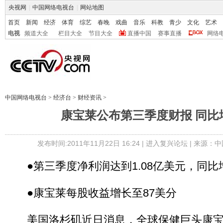
央视网
|
中国网络电视台
|
网站地图
首页
新闻
经济
体育
综艺
春晚
戏曲
音乐
科教
青少
文化
艺术
电视
频道大全
栏目大全
节目大全
直播中国
赛事直播
网络
中国网络电视台
>
经济台
>
财经资讯
>
康宝莱公布第三季度财报 同比
发布时间:2011年11月22日 16:24 |
进入复兴论坛
| 来源：中
●第三季度净利润达到1.08亿美元，同比增
●康宝莱每股收益增长至87美分
美国洛杉矶近日消息，全球保健巨头康宝