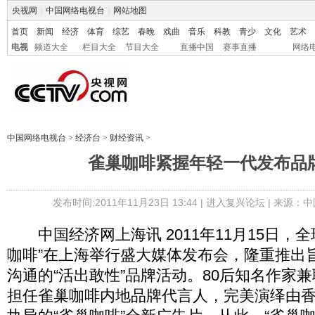
央视网
|
中国网络电视台
|
网站地图
首页
新闻
经济
体育
综艺
春晚
戏曲
音乐
科教
青少
文化
艺术
电视
频道大全
栏目大全
节目大全
直播中国
赛事直播
网络
中国网络电视台
>
经济台
>
财经资讯
>
雀巢咖啡紧握年轻一代发布品
发布时间:2011年11月23日 13:44 |
进入复兴论坛
| 来源：中
中国经济网上海讯 2011年11月15日，全
咖啡”在上海举行盛大媒体发布会，隆重推出
沟通的“活出敢性”品牌活动。80后知名作家
担任雀巢咖啡内地品牌代言人，完美演绎由