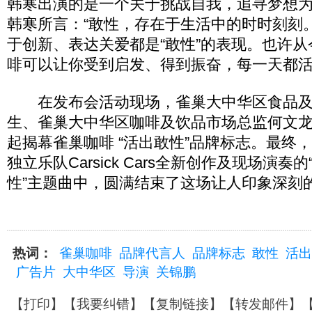
韩寒出演的是一个关于挑战自我，追寻梦想
韩寒所言：“敢性，存在于生活中的时时刻刻
于创新、表达关爱都是“敢性”的表现。也许
啡可以让你受到启发、得到振奋，每一天都活
在发布会活动现场，雀巢大中华区食品及
生、雀巢大中华区咖啡及饮品市场总监何文
起揭幕雀巢咖啡 “活出敢性”品牌标志。最终
独立乐队Carsick Cars全新创作及现场演奏
性”主题曲中，圆满结束了这场让人印象深刻的
热词：
雀巢咖啡
品牌代言人
品牌标志
敢性
活出
广告片
大中华区
导演
关锦鹏
【
打印
】【
我要纠错
】【
复制链接
】【
转发邮件
】