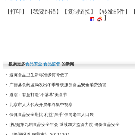
【
打印
】【
我要纠错
】【
复制链接
】【
转发邮件
】
】
搜索更多
食品安全
食品监管
的新闻
速冻食品卫生新标准缘何降低了
广德县食药监局发出冬季餐饮服务食品安全消费预警
道滘：有意打造“不落幕”美食节
北京市人大代表开展年终集中视察
保健食品安全堪忧 利益“黑手”伸向老年人口袋
[视频]第九届食品安全年会 继续加大监管力度 确保食品安全
《晚间报道-内蒙古》 20111107