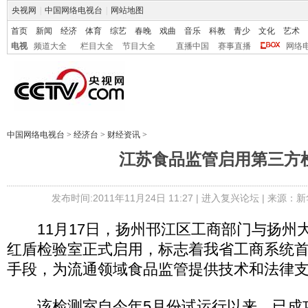
央视网
|
中国网络电视台
|
网站地图
首页
新闻
经济
体育
综艺
春晚
戏曲
音乐
科教
青少
文化
艺术
电视
频道大全
栏目大全
节目大全
直播中国
赛事直播
网络
中国网络电视台
>
经济台
>
财经资讯
>
江苏食品监管启用第三方
发布时间:2011年11月24日 11:27 |
进入复兴论坛
| 来源：新
11月17日，扬州邗江区工商部门与扬州
红盾检验室正式启用，标志着我省工商系统
手段，为流通领域食品监管提供技术和法律
该检测室自今年5月份试运行以来，已成