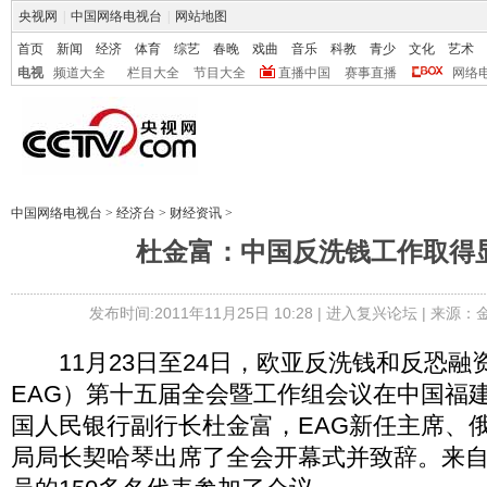
央视网
|
中国网络电视台
|
网站地图
首页
新闻
经济
体育
综艺
春晚
戏曲
音乐
科教
青少
文化
艺术
电视
频道大全
栏目大全
节目大全
直播中国
赛事直播
网络
中国网络电视台
>
经济台
>
财经资讯
>
杜金富：中国反洗钱工作取得
发布时间:2011年11月25日 10:28 |
进入复兴论坛
| 来源：
11月23日至24日，欧亚反洗钱和反恐融
EAG）第十五届全会暨工作组会议在中国福
国人民银行副行长杜金富，EAG新任主席、
局局长契哈琴出席了全会开幕式并致辞。来自