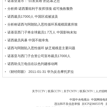
诺基亚退市：“白发英雄”的迟暮之悲
分析师:诺西重组利于发挥强项 或可挽救颓势
诺西裁员17000人 中国区或被波及
分析称诺西与阿朗陷入恶性循环系规模因素所致
诺基亚西门子将全球裁员1.7万人 中国影响未知
诺西裁员风暴 中国不能幸免
诺西与阿朗陷入恶性循环 缺乏规模是主要问题
诺基亚与西门子合资公司宣布裁员17000人
诺西助戈兰电信在以色列建移动网
《财经郎眼》 2011-01-31 华为反击摩托罗拉
关于CCTV
|
联系CCTV
|
关于CNTV
|
联系CNTV
|
人才招聘
中国中央电视台 中国网络电
违法和不良信息举报
京ICP证060535号