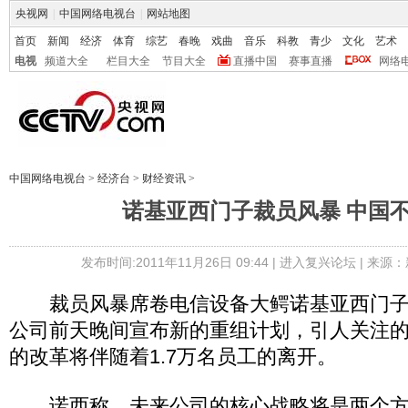
央视网
|
中国网络电视台
|
网站地图
首页
新闻
经济
体育
综艺
春晚
戏曲
音乐
科教
青少
文化
艺术
电视
频道大全
栏目大全
节目大全
直播中国
赛事直播
网络
中国网络电视台
>
经济台
>
财经资讯
>
诺基亚西门子裁员风暴 中国
发布时间:2011年11月26日 09:44 |
进入复兴论坛
| 来源：
裁员风暴席卷电信设备大鳄诺基亚西门子
公司前天晚间宣布新的重组计划，引人关注
的改革将伴随着1.7万名员工的离开。
诺西称，未来公司的核心战略将是两个方