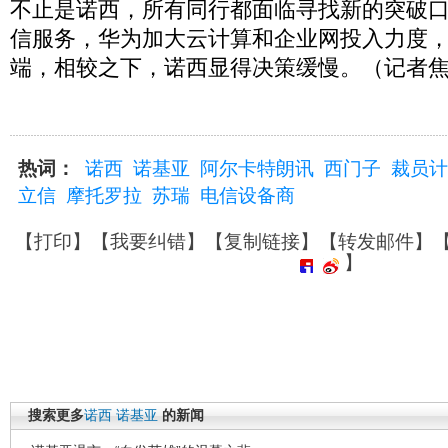
不止是诺西，所有同行都面临寻找新的突破
信服务，华为加大云计算和企业网投入力度
端，相较之下，诺西显得决策缓慢。（记者
热词：
诺西
诺基亚
阿尔卡特朗讯
西门子
裁员计
立信
摩托罗拉
苏瑞
电信设备商
【
打印
】【
我要纠错
】【
复制链接
】【
转发邮件
】
】
搜索更多
诺西
诺基亚
的新闻