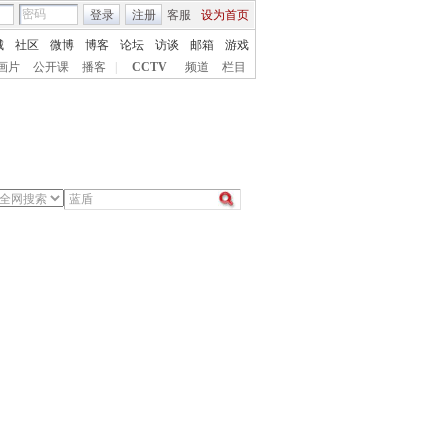
登录
注册
客服
设为首页
城
社区
微博
博客
论坛
访谈
邮箱
游戏
画片
公开课
播客
|
CCTV
频道
栏目