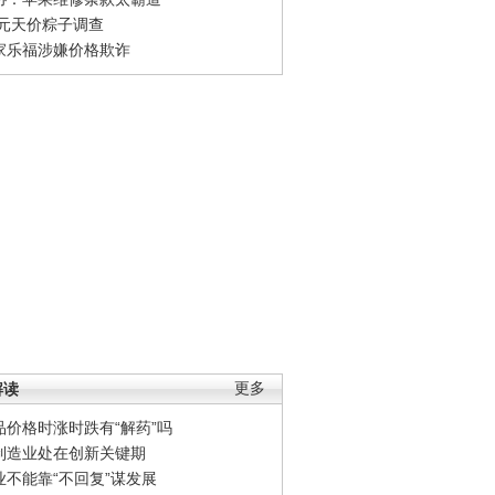
0元天价粽子调查
家乐福涉嫌价格欺诈
解读
更多
品价格时涨时跌有“解药”吗
制造业处在创新关键期
业不能靠“不回复”谋发展