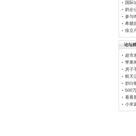
国际
奶企
参与
希腊
徐立
论坛
超市
苹果
房子
航天
炒白
50
看看
小米