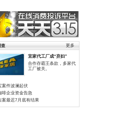
调查
更多
宜家代工厂成“弃妇”
合作存霸王条款，多家代
工厂被关。
宝案件波澜起伏
咖啡企业资金告急
吉案最迟7月底有结果