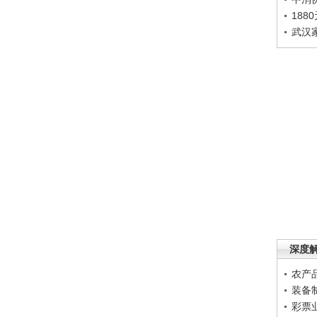
188
武汉
深度
农产
装备
彩票