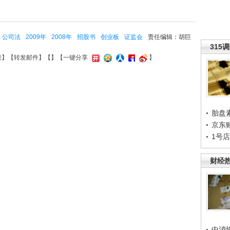
公司法
2009年
2008年
招股书
创业板
证监会
责任编辑：胡巨
315
接
】【
转发邮件
】【
】
【一键分享
】
胎盘
京东
1号
财经
中消