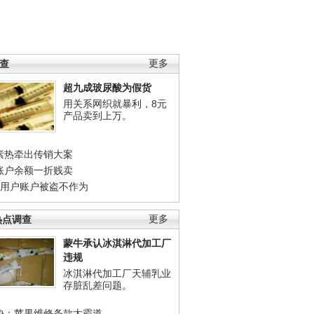
调查
更多
超九成玻尿酸为假货
用关系网织就暴利，8元
产品卖到上万。
素热牵出传销大案
账户余额一折贱卖
店用户账户被盗不作为
热点调查
更多
蒙牛承认冰淇淋代加工厂
违规
冰淇淋代加工厂天辅乳业
存脏乱差问题。
协：苹果维修条款太霸道