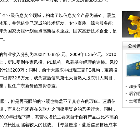
于企业级信息安全领域，构建了以信息安全产品为基础、覆盖
体系，并凭借业已形成的技术研发、专业资质、综合服务能
评为国家火炬计划重点高新技术企业、国家高新技术企业，是
一。
公司
分别为2008年0.82亿元、2009年1.35亿元、2010
%以上，所以受到多家风投、PE机构、私募基金经理的追捧。风投
资累计达3200万；同时，前十大股东中出现三家PE机构，宝德投
出资32.5万元，成为蓝盾信息第七大自然人股东引人瞩目，
理，担任广东新价值投资总监。
加多
后谷
王老
眼”，但是再亮眼的的业绩也掩盖不了其存在的瑕疵。蓝盾信
规，而且公司还存在关联方之间挪用资金的恶劣行为。同时，
2010年出现下降，其营收增长主要来自于自有产品占比不高的
，成长性面临着较大的挑战。【专题链接：蓝盾信息挤压成本