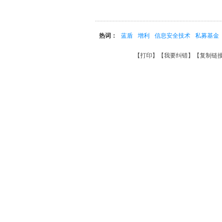
热词：
蓝盾
增利
信息安全技术
私募基金
【
打印
】【
我要纠错
】【
复制链