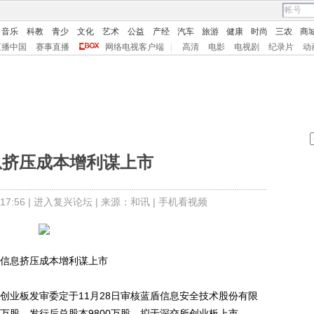
音乐
科教
青少
文化
艺术
公益
产经
汽车
旅游
健康
时尚
三农
商
直播中国
赛事直播
网络电视客户端
|
高清
电影
电视剧
纪录片
动
息挤压成本增利谋上市
7:56 |
进入复兴论坛
| 来源：和讯 |
手机看视频
信息挤压成本增利谋上市
创业板发审委定于11月28日审核蓝盾信息安全技术股份有限
0万股，发行后总股本9800万股，拟于深交所创业板上市。