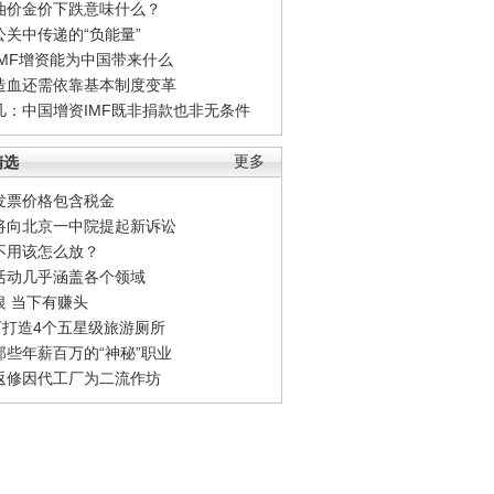
油价金价下跌意味什么？
公关中传递的“负能量”
IMF增资能为中国带来什么
造血还需依靠基本制度变革
凡：中国增资IMF既非捐款也非无条件
精选
更多
发票价格包含税金
将向北京一中院提起新诉讼
不用该怎么放？
活动几乎涵盖各个领域
银 当下有赚头
0万打造4个五星级旅游厕所
那些年薪百万的“神秘”职业
返修因代工厂为二流作坊