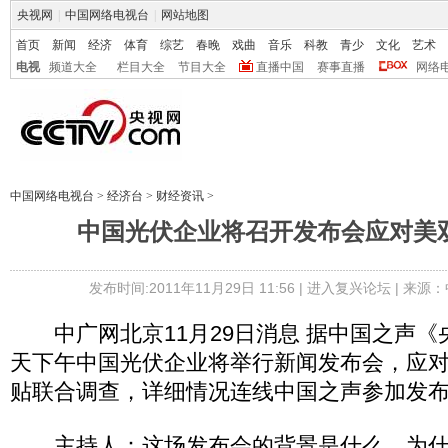
央视网
|
中国网络电视台
|
网站地图
首页
新闻
经济
体育
综艺
春晚
戏曲
音乐
科教
青少
文化
艺术
电视
频道大全
栏目大全
节目大全
直播中国
赛事直播
网络
中国网络电视台
>
经济台
>
财经资讯
>
中国光伏企业将召开发布会应对美
发布时间:2011年11月29日 11:56 |
进入复兴论坛
| 来源：
中广网北京11月29日消息 据中国之声《
天下午中国光伏企业将举行新闻发布会，应
贴联合调查，详细情况连线中国之声参加发
主持人：这场发布会的背景是什么，为什