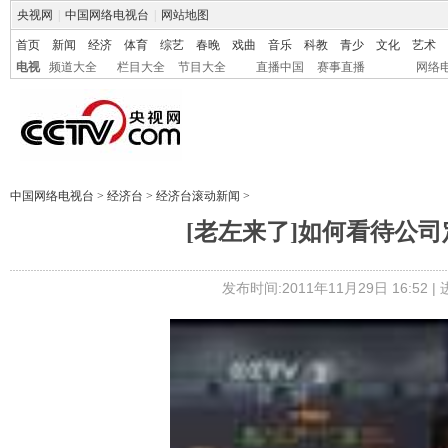
央视网
|
中国网络电视台
|
网站地图
首页
新闻
经济
体育
综艺
春晚
戏曲
音乐
科教
青少
文化
艺术
电视
频道大全
栏目大全
节目大全
直播中国
赛事直播
网络
中国网络电视台
>
经济台
>
经济台滚动新闻
>
[老左来了]如何看待公司定
发布时间:2011年11月29日 16:52 |