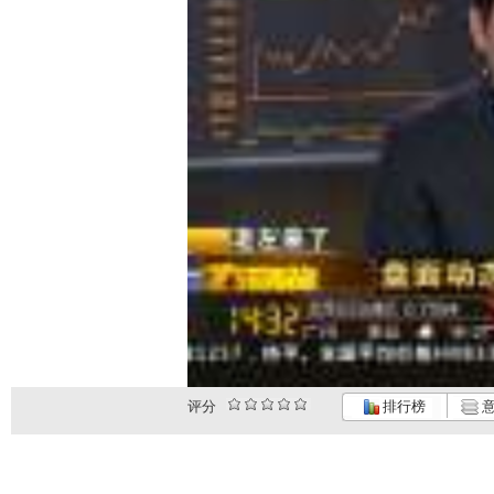
评分
排行榜
意