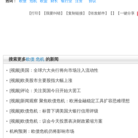
热词：
欧债
危机
欧盟
财长
银行业
注资
协议
【
打印
】【
我要纠错
】【
复制链接
】【
转发邮件
】【
】
【一键分享
搜索更多
欧债
危机
的新闻
[视频]美国：全球六大央行将向市场注入流动性
[视频]欧美股市主要股指大幅上涨
[视频]评论：关注英国今日开始大罢工
[视频]新闻观察 聚焦欧债危机：欧洲金融稳定工具扩容恐难理想
[视频]欧债危机：标普下调美国大银行信用评级
[视频]欧债危机：议会今天投票表决财政紧缩方案
机构预测：欧债危机仍将影响市场