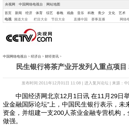
央视网
|
中国网络电视台
|
网站地图
首页
新闻
经济
体育
综艺
春晚
戏曲
音乐
科教
青少
文化
艺术
电视
频道大全
栏目大全
节目大全
直播中国
赛事直播
网络
中国网络电视台
>
经济台
>
财经资讯
>
民生银行将茶产业开发列入重点项目 
发布时间:2011年12月01日 11:08 |
进入复兴论坛
| 来源：中
中国经济网北京12月1日讯 在11月29日举
业金融国际论坛”上，中国民生银行表示，未来
资金，并组建一支200人茶业金融专营机构
做强。