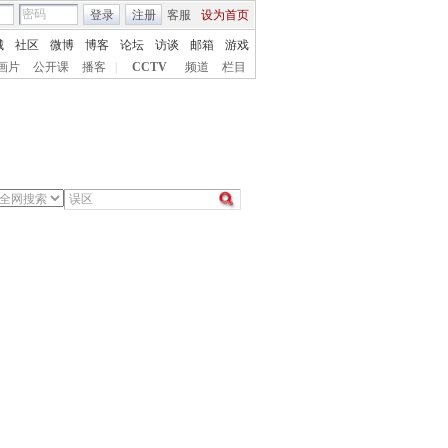
登录
注册
客服
设为首页
城
社区
微博
博客
论坛
访谈
邮箱
游戏
画片
公开课
播客
|
CCTV
频道
栏目