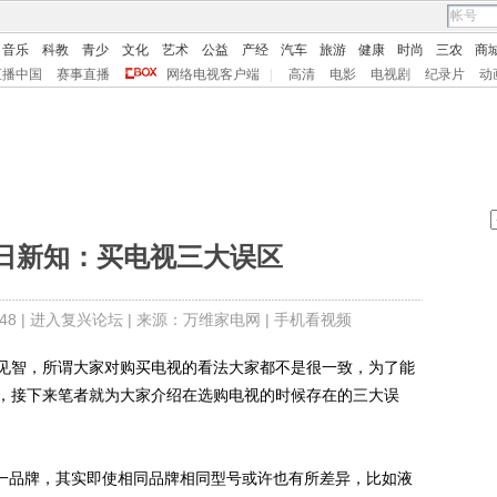
音乐
科教
青少
文化
艺术
公益
产经
汽车
旅游
健康
时尚
三农
商
直播中国
赛事直播
网络电视客户端
|
高清
电影
电视剧
纪录片
动
日新知：买电视三大误区
8 |
进入复兴论坛
| 来源：万维家电网 |
手机看视频
智，所谓大家对购买电视的看法大家都不是很一致，为了能
，接下来笔者就为大家介绍在选购电视的时候存在的三大误
一品牌，其实即使相同品牌相同型号或许也有所差异，比如液