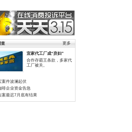
调查
更多
宜家代工厂成“弃妇”
合作存霸王条款，多家代
工厂被关。
宝案件波澜起伏
咖啡企业资金告急
吉案最迟7月底有结果