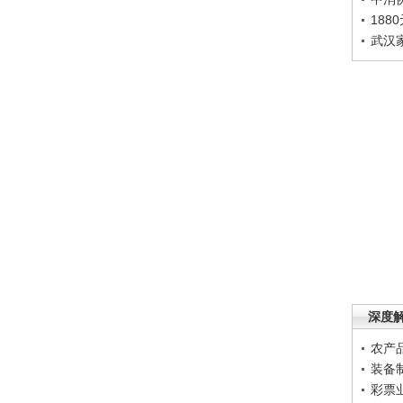
188
武汉
深度
农产
装备
彩票