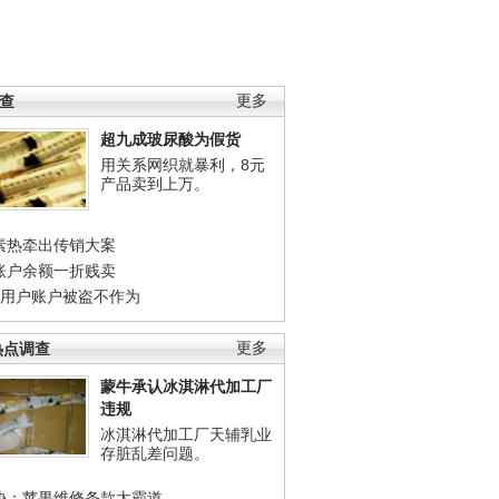
调查
更多
超九成玻尿酸为假货
用关系网织就暴利，8元
产品卖到上万。
素热牵出传销大案
账户余额一折贱卖
店用户账户被盗不作为
热点调查
更多
蒙牛承认冰淇淋代加工厂
违规
冰淇淋代加工厂天辅乳业
存脏乱差问题。
协：苹果维修条款太霸道