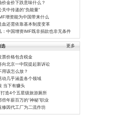
油价金价下跌意味什么？
公关中传递的“负能量”
IMF增资能为中国带来什么
造血还需依靠基本制度变革
凡：中国增资IMF既非捐款也非无条件
精选
更多
发票价格包含税金
将向北京一中院提起新诉讼
不用该怎么放？
活动几乎涵盖各个领域
银 当下有赚头
0万打造4个五星级旅游厕所
那些年薪百万的“神秘”职业
返修因代工厂为二流作坊