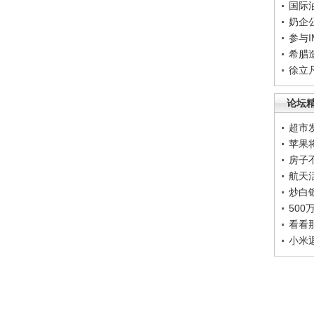
国际
奶企
参与
希腊
徐立
论坛
超市
苹果
房子
航天
炒白
50
看看
小米