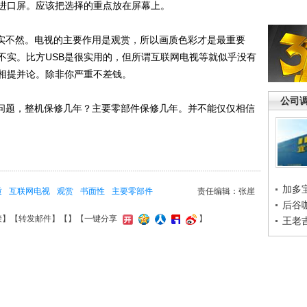
进口屏。应该把选择的重点放在屏幕上。
实不然。电视的主要作用是观赏，所以画质色彩才是最重要
不实。比方USB是很实用的，但所谓互联网电视等就似乎没有
相提并论。除非你严重不差钱。
公司
问题，整机保修几年？主要零部件保修几年。并不能仅仅相信
加多
质
互联网电视
观赏
书面性
主要零部件
责任编辑：张崖
后谷
接
】【
转发邮件
】【
】
【一键分享
】
王老