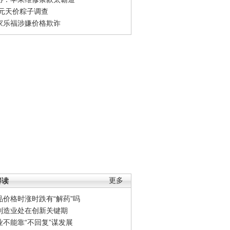
0元天价粽子调查
家乐福涉嫌价格欺诈
解读
更多
品价格时涨时跌有“解药”吗
制造业处在创新关键期
业不能靠“不回复”谋发展