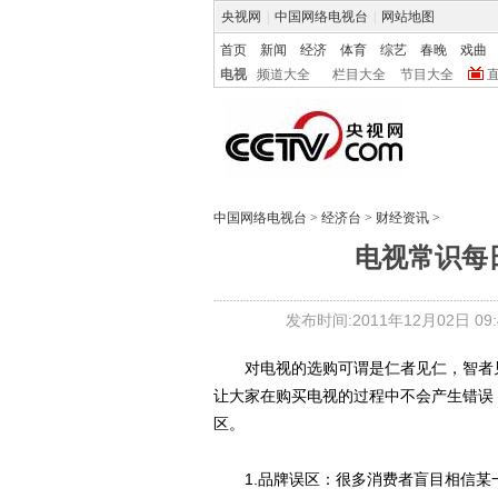
央视网
|
中国网络电视台
|
网站地图
首页
新闻
经济
体育
综艺
春晚
戏曲
电视
频道大全
栏目大全
节目大全
中国网络电视台
>
经济台
>
财经资讯
>
电视常识每
发布时间:2011年12月02日 09:4
对电视的选购可谓是仁者见仁，智者见
让大家在购买电视的过程中不会产生错误
区。
1.品牌误区：很多消费者盲目相信某