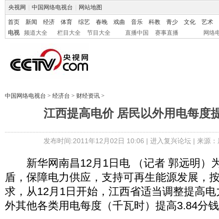
央视网
|
中国网络电视台
|
网站地图
首页
新闻
经济
体育
综艺
春晚
戏曲
音乐
科教
青少
文化
艺术
电视
频道大全
栏目大全
节目大全
直播中国
赛事直播
网络
中国网络电视台
>
经济台
>
财经资讯
>
江西提高电价 居民以外用电每度提高
发布时间:2011年12月02日 10:06 |
进入复兴论坛
| 来源：
新华网南昌12月1日电 （记者 郭远明）
盾，保障电力供应，支持可再生能源发展，
求，从12月1日开始，江西省适当调整提高
外其他各类用电每度（千瓦时）提高3.84