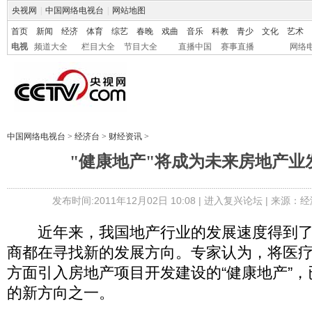
央视网
|
中国网络电视台
|
网站地图
首页
新闻
经济
体育
综艺
春晚
戏曲
音乐
科教
青少
文化
艺术
电视
频道大全
栏目大全
节目大全
直播中国
赛事直播
网络
中国网络电视台
>
经济台
>
财经资讯
>
"健康地产"将成为未来房地产业
发布时间:2011年12月02日 10:08 |
进入复兴论坛
| 来源：经
近年来，我国地产行业的发展速度得到了
商都在寻找新的发展方向。专家认为，将医
方面引入房地产项目开发建设的“健康地产”
的新方向之一。