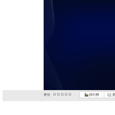
评分
排行榜
意