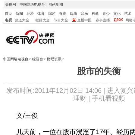
央视网
|
中国网络电视台
|
网站地图
首页
新闻
经济
体育
综艺
春晚
戏曲
音乐
科教
青少
文化
艺术
电视
频道大全
栏目大全
节目大全
直播中国
赛事直播
网络
中国网络电视台
>
经济台
>
财经资讯
>
股市的失衡
发布时间:2011年12月02日 14:06 |
进入复兴
理财 |
手机看视频
文/王俊
几天前，一位在股市浸淫了17年、经历两