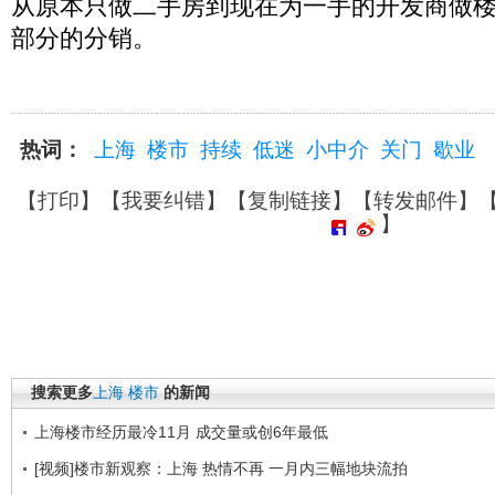
从原本只做二手房到现在为一手的开发商做
部分的分销。
热词：
上海
楼市
持续
低迷
小中介
关门
歇业
【
打印
】【
我要纠错
】【
复制链接
】【
转发邮件
】
】
搜索更多
上海
楼市
的新闻
上海楼市经历最冷11月 成交量或创6年最低
[视频]楼市新观察：上海 热情不再 一月内三幅地块流拍