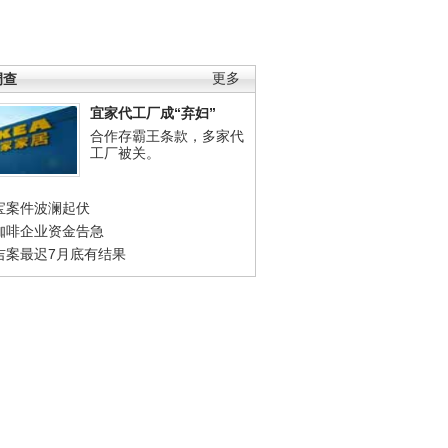
调查
更多
宜家代工厂成“弃妇”
合作存霸王条款，多家代
工厂被关。
宝案件波澜起伏
咖啡企业资金告急
吉案最迟7月底有结果