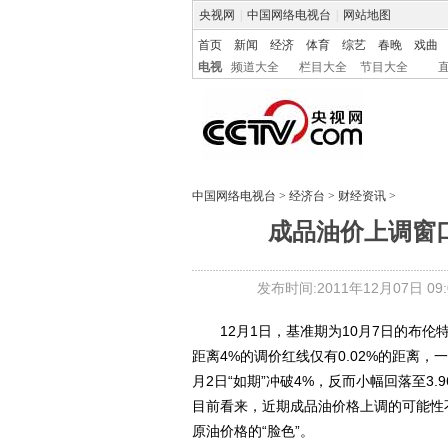
央视网
|
中国网络电视台
|
网站地图
首页
新闻
经济
体育
综艺
春晚
戏曲
电视
频道大全
栏目大全
节目大全
中国网络电视台
>
经济台
>
财经资讯
>
成品油价上调窗
发布时间:2011年12月07日 09:0
12月1日，基准期为10月7日的布伦特
距离4%的调价红线仅有0.02%的距离
月2日“如期”冲破4%，反而小幅回落至3.
目前看来，近期成品油价格上调的可能性
原油价格的“脸色”。