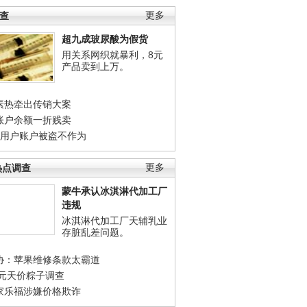
调查
更多
超九成玻尿酸为假货
用关系网织就暴利，8元
产品卖到上万。
素热牵出传销大案
账户余额一折贱卖
店用户账户被盗不作为
热点调查
更多
蒙牛承认冰淇淋代加工厂
违规
冰淇淋代加工厂天辅乳业
存脏乱差问题。
协：苹果维修条款太霸道
0元天价粽子调查
家乐福涉嫌价格欺诈