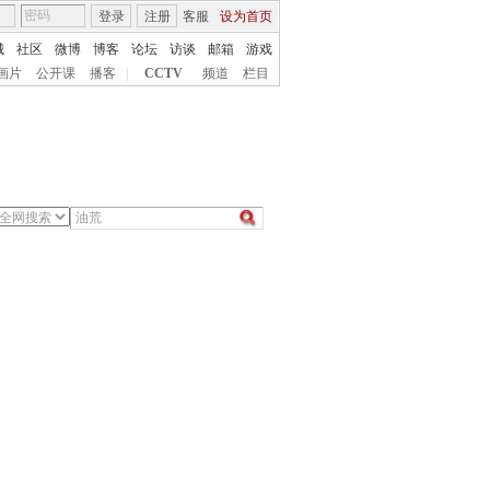
登录
注册
客服
设为首页
城
社区
微博
博客
论坛
访谈
邮箱
游戏
画片
公开课
播客
|
CCTV
频道
栏目