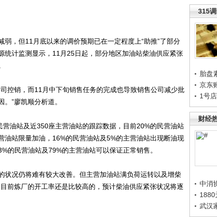
315
，但11月底以来的调价预期已在一定程度上“助推”了部分
源统计监测显示，11月25日起，部分地区加油站柴油供应紧张
。
胎盘
京东
控销，而11月中下旬销售任务的完成也导致销售公司减少批
1号
因。”廖凯顺分析道。
财经
营油站及近350座主营油站的跟踪数据，目前20%的民营油站
主营油站限量加油，16%的民营油站及5%的主营油站出现断油现
3%的民营油站及79%的主营油站可以保证正常销售。
状况仍将难有较大改善。但主营加油站满负荷运转以及增柴
中消
“目前炼厂的开工率还是比较高的，预计柴油供应紧张状况将逐
188
武汉