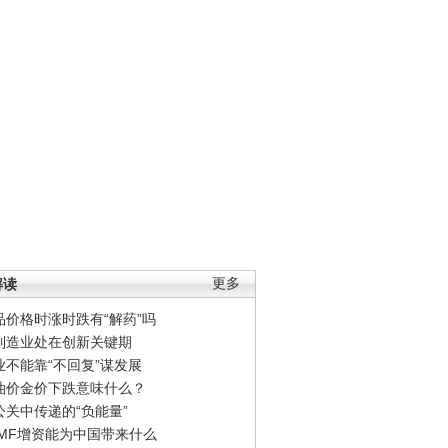
解读
更多
品价格时涨时跌有“解药”吗
制造业处在创新关键期
业不能靠“不回复”谋发展
油价金价下跌意味什么？
公关中传递的“负能量”
IMF增资能为中国带来什么