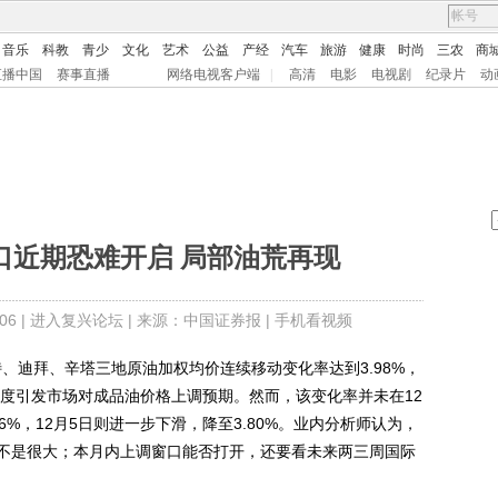
音乐
科教
青少
文化
艺术
公益
产经
汽车
旅游
健康
时尚
三农
商
直播中国
赛事直播
网络电视客户端
|
高清
电影
电视剧
纪录片
动
口近期恐难开启 局部油荒再现
6 |
进入复兴论坛
| 来源：中国证券报 |
手机看视频
、迪拜、辛塔三地原油加权均价连续移动变化率达到3.98%，
，一度引发市场对成品油价格上调预期。然而，该变化率并未在12
96%，12月5日则进一步下滑，降至3.80%。业内分析师认为，
不是很大；本月内上调窗口能否打开，还要看未来两三周国际