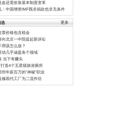
造血还需依靠基本制度变革
凡：中国增资IMF既非捐款也非无条件
精选
更多
发票价格包含税金
将向北京一中院提起新诉讼
不用该怎么放？
活动几乎涵盖各个领域
银 当下有赚头
0万打造4个五星级旅游厕所
那些年薪百万的“神秘”职业
返修因代工厂为二流作坊