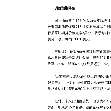
调价预期降低
国际油价曾在12月的头两天实现连续
欧盟国家信用评级列入观察名单等消息影
轻质原油期货价格微涨3美分，收于每桶10
美分，收于每桶109.81美元。
三地原油加权均价连续移动变化率也未
迅思息旺能源最新统计数据，截至12月
降至3.80%，距离4%的红线又远了一些。
“目前看来，成品油价格上调的预期已
记者表示，“本月内调价窗口是否会开启
价格要达到115美元/桶以上才有可能上调
但对于未来的油价趋势，他认为不好判
方面，地缘局势尤其是伊朗的紧张局势又