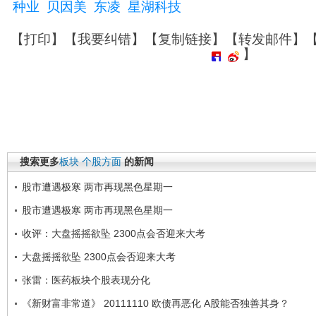
种业
贝因美
东凌
星湖科技
【
打印
】【
我要纠错
】【
复制链接
】【
转发邮件
】
】
搜索更多
板块
个股方面
的新闻
股市遭遇极寒 两市再现黑色星期一
股市遭遇极寒 两市再现黑色星期一
收评：大盘摇摇欲坠 2300点会否迎来大考
大盘摇摇欲坠 2300点会否迎来大考
张雷：医药板块个股表现分化
《新财富非常道》 20111110 欧债再恶化 A股能否独善其身？