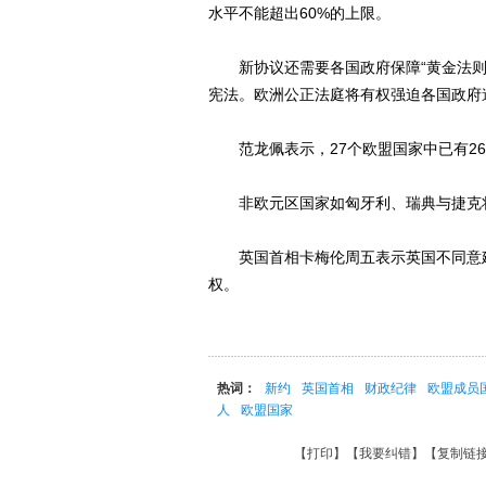
水平不能超出60%的上限。
新协议还需要各国政府保障“黄金法则”，
宪法。欧洲公正法庭将有权强迫各国政府
范龙佩表示，27个欧盟国家中已有26
非欧元区国家如匈牙利、瑞典与捷克将
英国首相卡梅伦周五表示英国不同意建
权。
热词：
新约
英国首相
财政纪律
欧盟成员
人
欧盟国家
【
打印
】【
我要纠错
】【
复制链