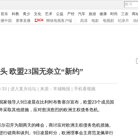
音乐
科教
青少
文化
艺术
公益
产经
汽车
旅游
健康
时尚
三农
商
直播中国
赛事直播
网络电视客户端
|
高清
电影
电视剧
纪录片
动
头 欧盟23国无奈立“新约”
33 |
进入复兴论坛
| 来源：羊城晚报 |
手机看视频
家领导人9日凌晨在比利时布鲁塞尔宣布，欧盟23个成员国
并采取其他措施，应对愈演愈烈的欧洲主权债务危机。
尔召开为期两天的峰会，商讨应对欧洲主权债务危机措施。
进行磋商和谈判。9日凌晨时分，欧洲理事会主席范龙佩举行