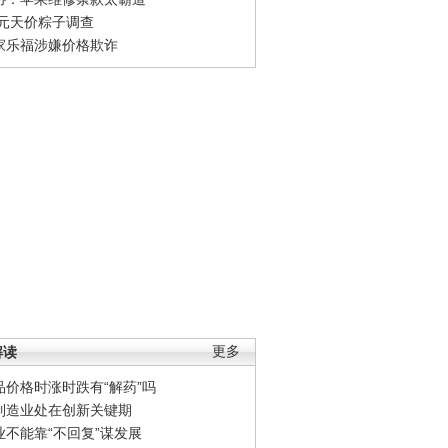
0元天价粽子调查
家乐福涉嫌价格欺诈
解读
更多
品价格时涨时跌有“解药”吗
制造业处在创新关键期
业不能靠“不回复”谋发展