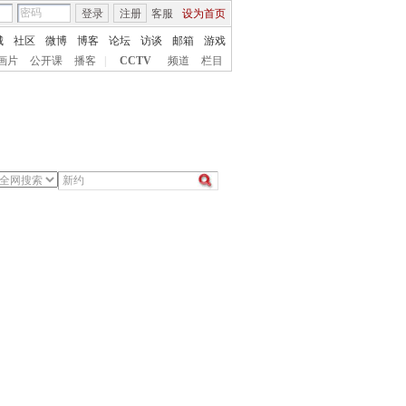
登录
注册
客服
设为首页
城
社区
微博
博客
论坛
访谈
邮箱
游戏
画片
公开课
播客
|
CCTV
频道
栏目