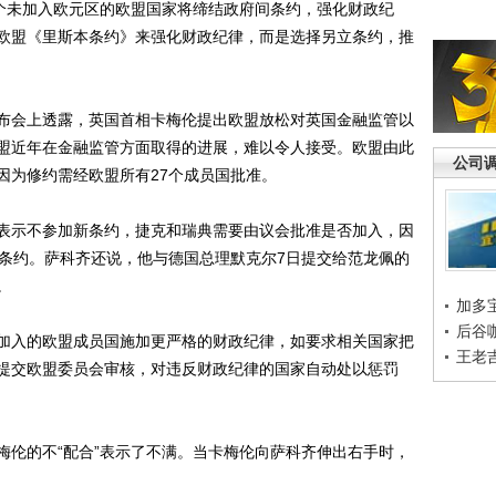
6个未加入欧元区的欧盟国家将缔结政府间条约，强化财政纪
欧盟《里斯本条约》来强化财政纪律，而是选择另立条约，推
会上透露，英国首相卡梅伦提出欧盟放松对英国金融监管以
盟近年在金融监管方面取得的进展，难以令人接受。欧盟由此
公司
因为修约需经欧盟所有27个成员国批准。
示不参加新条约，捷克和瑞典需要由议会批准是否加入，因
的条约。萨科齐还说，他与德国总理默克尔7日提交给范龙佩的
。
加多
后谷
入的欧盟成员国施加更严格的财政纪律，如要求相关国家把
王老
提交欧盟委员会审核，对违反财政纪律的国家自动处以惩罚
伦的不“配合”表示了不满。当卡梅伦向萨科齐伸出右手时，