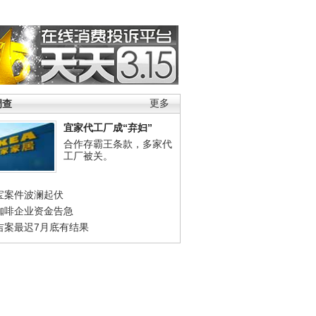
调查
更多
宜家代工厂成“弃妇”
合作存霸王条款，多家代
工厂被关。
宝案件波澜起伏
咖啡企业资金告急
吉案最迟7月底有结果