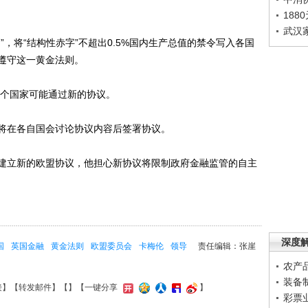
188
武汉
将“结构性赤字”不超出0.5%国内生产总值的禁令写入各国
遵守这一黄金法则。
个国家可能通过新的协议。
在各自国会讨论协议内容后签署协议。
立新的欧盟协议，他担心新协议将限制政府金融监管的自主
深度
国
英国金融
黄金法则
欧盟委员会
卡梅伦
领导
责任编辑：张崖
农产
装备
接
】【
转发邮件
】【
】
【一键分享
】
彩票