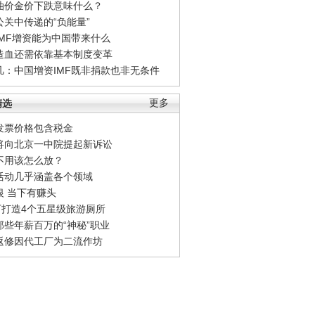
油价金价下跌意味什么？
公关中传递的“负能量”
IMF增资能为中国带来什么
造血还需依靠基本制度变革
凡：中国增资IMF既非捐款也非无条件
精选
更多
发票价格包含税金
将向北京一中院提起新诉讼
不用该怎么放？
活动几乎涵盖各个领域
银 当下有赚头
0万打造4个五星级旅游厕所
那些年薪百万的“神秘”职业
返修因代工厂为二流作坊