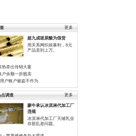
调查
更多
超九成玻尿酸为假货
用关系网织就暴利，8元
产品卖到上万。
素热牵出传销大案
账户余额一折贱卖
店用户账户被盗不作为
热点调查
更多
蒙牛承认冰淇淋代加工厂
违规
冰淇淋代加工厂天辅乳业
存脏乱差问题。
协：苹果维修条款太霸道