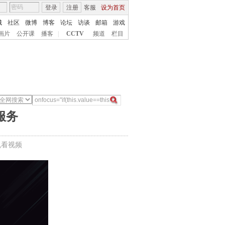
登录
注册
客服
设为首页
城
社区
微博
博客
论坛
访谈
邮箱
游戏
画片
公开课
播客
|
CCTV
频道
栏目
服务
机看视频