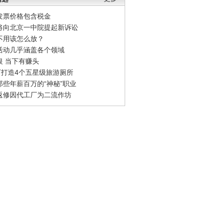
发票价格包含税金
将向北京一中院提起新诉讼
不用该怎么放？
活动几乎涵盖各个领域
银 当下有赚头
0万打造4个五星级旅游厕所
那些年薪百万的“神秘”职业
返修因代工厂为二流作坊