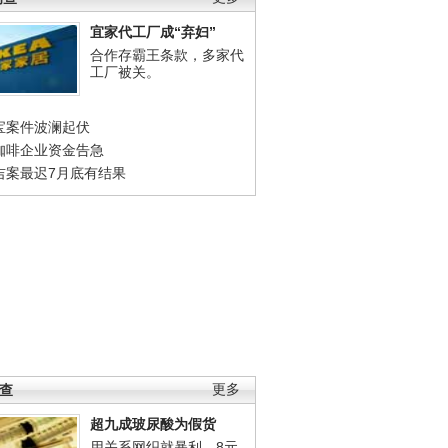
宜家代工厂成“弃妇”
合作存霸王条款，多家代
工厂被关。
宝案件波澜起伏
咖啡企业资金告急
吉案最迟7月底有结果
调查
更多
超九成玻尿酸为假货
用关系网织就暴利，8元