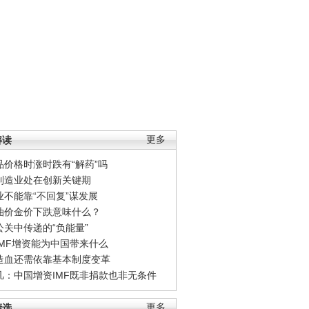
解读
更多
品价格时涨时跌有“解药”吗
制造业处在创新关键期
业不能靠“不回复”谋发展
油价金价下跌意味什么？
公关中传递的“负能量”
IMF增资能为中国带来什么
造血还需依靠基本制度变革
凡：中国增资IMF既非捐款也非无条件
精选
更多