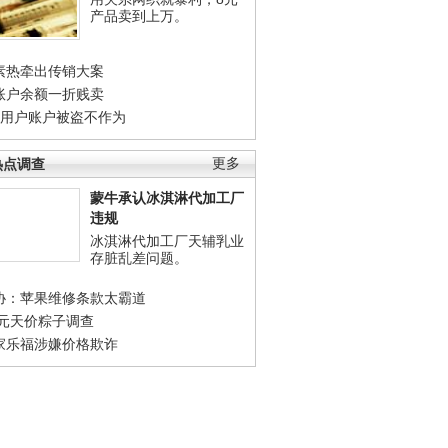
产品卖到上万。
素热牵出传销大案
账户余额一折贱卖
店用户账户被盗不作为
热点调查
更多
蒙牛承认冰淇淋代加工厂
违规
冰淇淋代加工厂天辅乳业
存脏乱差问题。
协：苹果维修条款太霸道
0元天价粽子调查
家乐福涉嫌价格欺诈