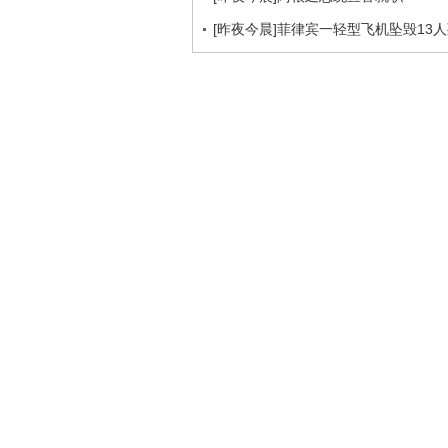
[昨夜今晨]菲律宾一轻型飞机坠毁13