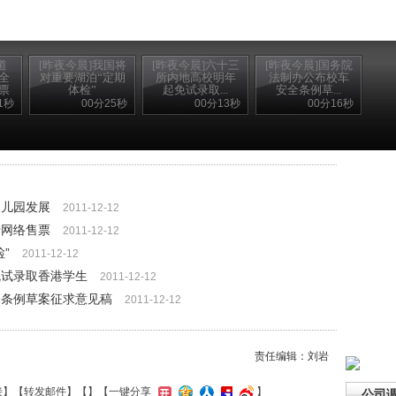
道
[昨夜今晨]我国将
[昨夜今晨]六十三
[昨夜今晨]国务院
全
对重要湖泊“定期
所内地高校明年
法制办公布校车
票
体检”
起免试录取...
安全条例草...
1秒
00分25秒
00分13秒
00分16秒
幼儿园发展
2011-12-12
行网络售票
2011-12-12
”
2011-12-12
免试录取香港学生
2011-12-12
全条例草案征求意见稿
2011-12-12
责任编辑：刘岩
接
】【
转发邮件
】【
】
【一键分享
】
公司