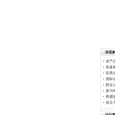
深度
农产
装备
彩票
国际
奶企
参与
希腊
徐立
论坛