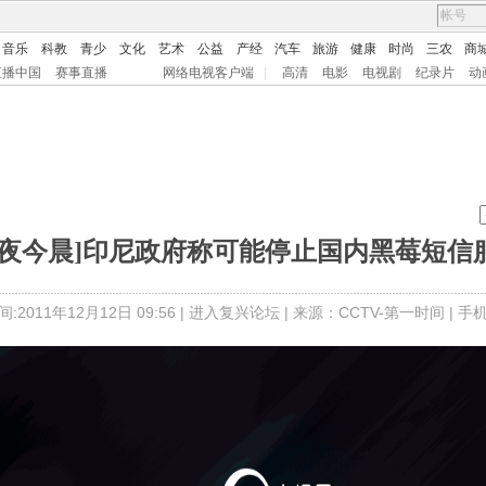
音乐
科教
青少
文化
艺术
公益
产经
汽车
旅游
健康
时尚
三农
商
直播中国
赛事直播
网络电视客户端
|
高清
电影
电视剧
纪录片
动
昨夜今晨]印尼政府称可能停止国内黑莓短信
:2011年12月12日 09:56 |
进入复兴论坛
| 来源：CCTV-第一时间 |
手