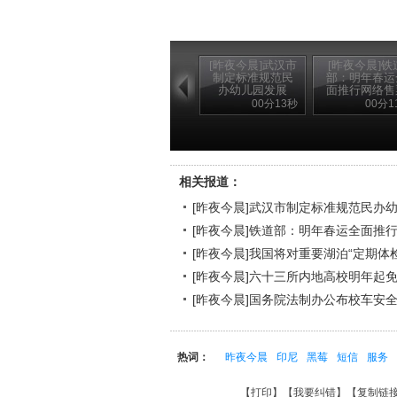
[昨夜今晨]武汉市
[昨夜今晨]铁
制定标准规范民
部：明年春运
办幼儿园发展
面推行网络售
00分13秒
00分1
相关报道：
[昨夜今晨]武汉市制定标准规范民办
[昨夜今晨]铁道部：明年春运全面推
[昨夜今晨]我国将对重要湖泊“定期体检
[昨夜今晨]六十三所内地高校明年起
[昨夜今晨]国务院法制办公布校车安
热词：
昨夜今晨
印尼
黑莓
短信
服务
【
打印
】【
我要纠错
】【
复制链