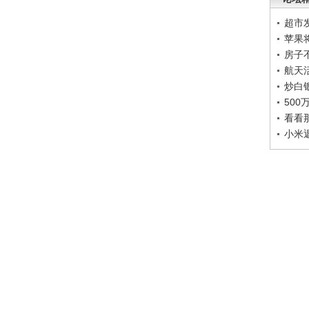
超市
苹果
房子
航天
炒白
50
看看
小米