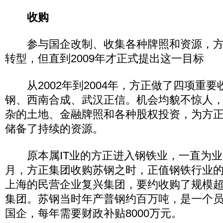
收购
参与国企改制、收集各种牌照和资源，方
转型，但直到2009年才正式提出这一目标
从2002年到2004年，方正做了四项重要
钢、西南合成、武汉正信。机会均貌不惊人
杂的土地、金融牌照和各种股权投资，为方
储备了持续的资源。
原本属IT业的方正进入钢铁业，一直为业内
月，方正集团收购苏钢之时，正值钢铁行业
上海的民营企业复兴集团，要约收购了规模超
集团。苏钢当时年产普钢约百万吨，是一个员工
国企，每年需要财政补贴8000万元。