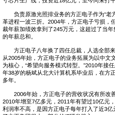
寸芯片生产线，投资近18亿元，至今尚未打
负责原激光照排业务的方正电子作为“老方
革进程一波三折。2004年，方正电子亏损，
裁年薪加绩效拿到了245万元，这超过了当
的年薪总和。
方正电子八年换了四任总裁，人选全部来
从2005年始，方正电子的业务拓展为以中文
为核心，“希望向服务模式转型。”2010年接
年38岁的杨斌从北大计算机系毕业后，在方
多年。
2006年始，方正电子的营收状况有所改善
2010年增至7亿多元，2011年有望过10亿元
利润率不高，是因方正电子每年打入了近3亿