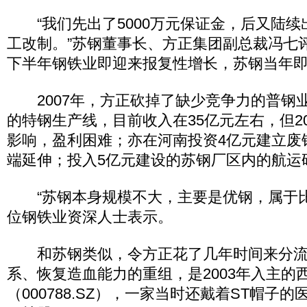
“我们先出了5000万元保证金，后又陆续
工改制。”苏钢董事长、方正集团副总裁冯七
下半年钢铁业即迎来报复性增长，苏钢当年
2007年，方正砍掉了缺少竞争力的普钢
的特钢生产线，目前收入在35亿元左右，但2
影响，盈利困难；亦在河南投资4亿元建立废
端延伸；投入5亿元建设的苏钢厂区内的航运
“苏钢本身规模不大，主要是优钢，属于比
位钢铁业资深人士表示。
和苏钢类似，令方正花了几年时间来分流
系、恢复造血能力的重组，是2003年入主的
（000788.SZ），一家当时还戴着ST帽子