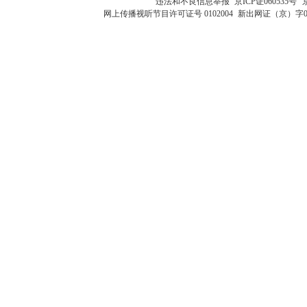
违法和不良信息举报
京ICP证060535号
网上传播视听节目许可证号 0102004
新出网证（京）字0