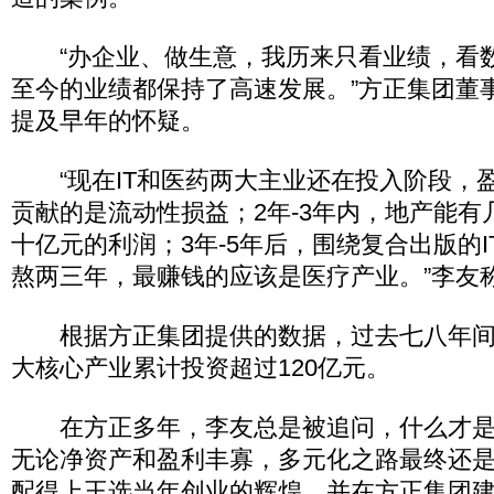
“办企业、做生意，我历来只看业绩，看数字
至今的业绩都保持了高速发展。”方正集团董
提及早年的怀疑。
“现在IT和医药两大主业还在投入阶段，
贡献的是流动性损益；2年-3年内，地产能有
十亿元的利润；3年-5年后，围绕复合出版的
熬两三年，最赚钱的应该是医疗产业。”李友
根据方正集团提供的数据，过去七八年间，
大核心产业累计投资超过120亿元。
在方正多年，李友总是被追问，什么才是
无论净资产和盈利丰寡，多元化之路最终还
配得上王选当年创业的辉煌，并在方正集团