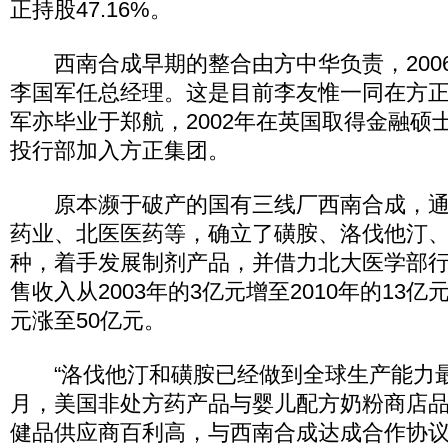
正持股47.16%。
西南合成早期的整合由方中华负责，200
李国军任总经理。这是目前李友惟一同在方
军亦毕业于郑航，2002年在英国取得金融硕
投行部加入方正集团。
原本濒于破产的国有三线厂西南合成，通
药业、北医医药等，确立了磺胺、洛伐他汀、
种，着手发展制剂产品，并借力北大医学部
售收入从2003年的3亿元增至2010年的13
元涨至50亿元。
“洛伐他汀和磺胺已经做到全球生产能力最大
月，美国非处方药产品与婴儿配方奶粉商店
健品供应商百利高，与西南合成达成合作协