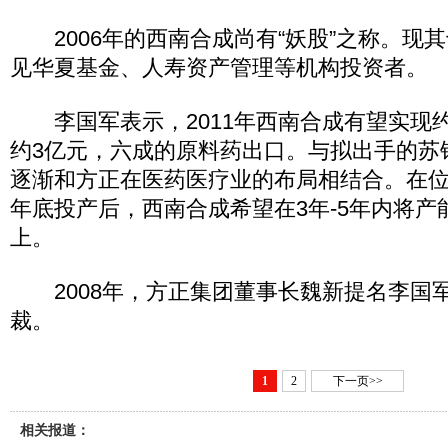
2006年的西南合成尚有“妖股”之称。现
见华夏基金、人寿资产管理等机构投资者。
李国军表示，2011年西南合成有望实现约
约3亿元，六成的原料药出口。与拟出手的苏
逐渐和方正在医药医疗业的布局相结合。在
年底投产后，西南合成希望在3年-5年内将产
上。
2008年，方正集团董事长魏新提名李国
裁。
1
2
下一页>>
相关报道：