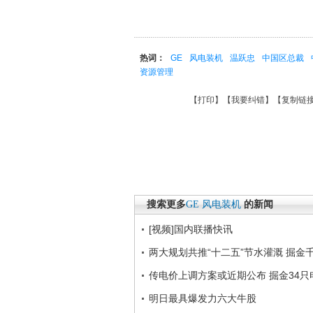
热词：
GE
风电装机
温跃忠
中国区总裁
资源管理
【
打印
】【
我要纠错
】【
复制链
搜索更多
GE
风电装机
的新闻
[视频]国内联播快讯
两大规划共推“十二五”节水灌溉 掘金
传电价上调方案或近期公布 掘金34只
明日最具爆发力六大牛股