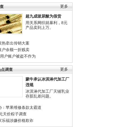
调查
更多
超九成玻尿酸为假货
用关系网织就暴利，8元
产品卖到上万。
素热牵出传销大案
账户余额一折贱卖
店用户账户被盗不作为
热点调查
更多
蒙牛承认冰淇淋代加工厂
违规
冰淇淋代加工厂天辅乳业
存脏乱差问题。
协：苹果维修条款太霸道
0元天价粽子调查
家乐福涉嫌价格欺诈