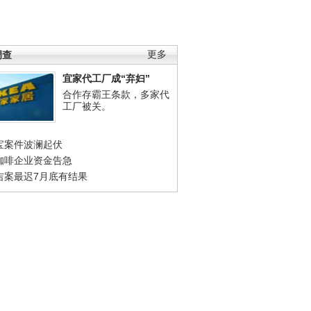
调查
更多
宜家代工厂成“弃妇”
合作存霸王条款，多家代
工厂被关。
宝案件波澜起伏
咖啡企业资金告急
吉案最迟7月底有结果