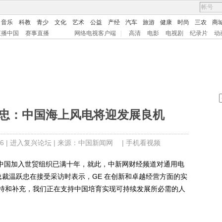
音乐
科教
青少
文化
艺术
公益
产经
汽车
旅游
健康
时尚
三农
商
直播中国
赛事直播
网络电视客户端
|
高清
电影
电视剧
纪录片
动
跃忠：中国海上风电将迎发展良机
6 |
进入复兴论坛
| 来源：中国新闻网 |
手机看视频
，中国加入世贸组织已满十年，就此，中新网财经频道对通用电
副总裁温跃忠在接受采访时表示，GE 在创新和卓越经营方面的实
持和补充，我们正在支持中国培育实现可持续发展所必需的人