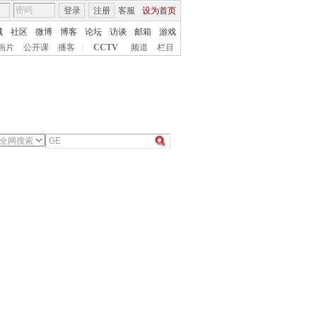
登录
注册
客服
设为首页
城
社区
微博
博客
论坛
访谈
邮箱
游戏
画片
公开课
播客
|
CCTV
频道
栏目