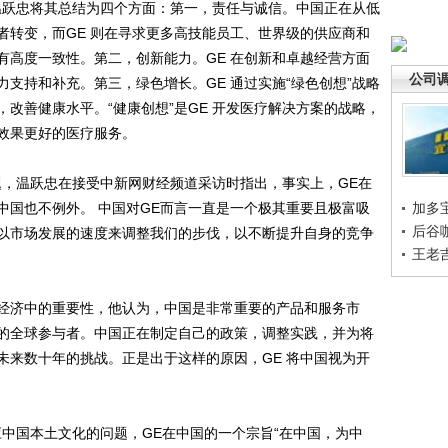
跃忠将其总结为四个方面：第一，责任与诚信。中国正在从低
者转变，而GE 则在寻求更多高技能员工、世界级的供应商和
有高度一致性。第二，创新能力。GE 在创新和卓越经营方面
公司
支持和补充。第三，绿色增长。GE 通过实施“绿色创想”战略
改善健康水平。“健康创想”是GE 开发医疗解决方案的战略，
效果更好的医疗服务。
，温跃忠在接受中新网财经频道采访时指出，事实上，GE在
中国也不例外。 中国对GE而言一直是一个极其重要且极富吸
加多
后谷
以市场发展的速度来调整我们的步伐，以不断提升自身的竞争
王老
济中的重要性，他认为，中国是非常重要的产品和服务市
的全球参与者。中国正在制定自己的政策，调整实践，并为将
未来数十年的挑战。正是出于这样的原因，GE 将中国视为开
国本土文化的问题，GE在中国的一个宗旨“在中国，为中