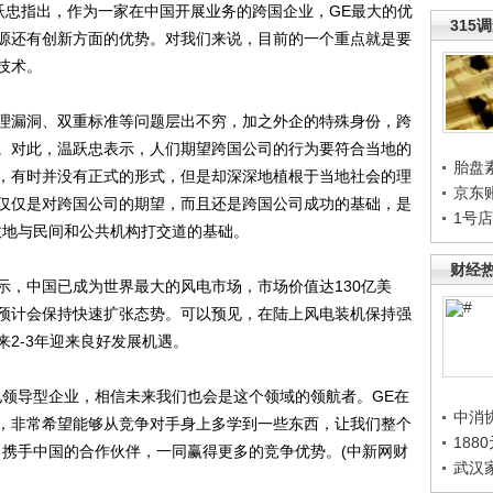
跃忠指出，作为一家在中国开展业务的跨国企业，GE最大的优
315
源还有创新方面的优势。对我们来说，目前的一个重点就是要
技术。
漏洞、双重标准等问题层出不穷，加之外企的特殊身份，跨
。对此，温跃忠表示，人们期望跨国公司的行为要符合当地的
胎盘
，有时并没有正式的形式，但是却深深地植根于当地社会的理
京东
仅仅是对跨国公司的期望，而且还是跨国公司成功的基础，是
1号
效地与民间和公共机构打交道的基础。
财经
，中国已成为世界最大的风电市场，市场价值达130亿美
，预计会保持快速扩张态势。可以预见，在陆上风电装机保持强
2-3年迎来良好发展机遇。
领导型企业，相信未来我们也会是这个领域的领航者。GE在
中消
，非常希望能够从竞争对手身上多学到一些东西，让我们整个
188
力携手中国的合作伙伴，一同赢得更多的竞争优势。(中新网财
武汉