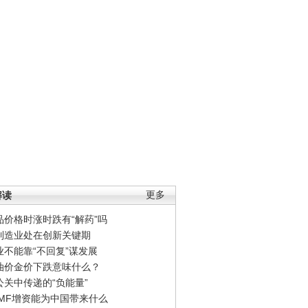
解读
更多
品价格时涨时跌有“解药”吗
制造业处在创新关键期
业不能靠“不回复”谋发展
油价金价下跌意味什么？
公关中传递的“负能量”
IMF增资能为中国带来什么