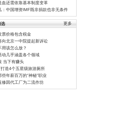
造血还需依靠基本制度变革
凡：中国增资IMF既非捐款也非无条件
精选
更多
发票价格包含税金
将向北京一中院提起新诉讼
不用该怎么放？
活动几乎涵盖各个领域
银 当下有赚头
0万打造4个五星级旅游厕所
那些年薪百万的“神秘”职业
返修因代工厂为二流作坊