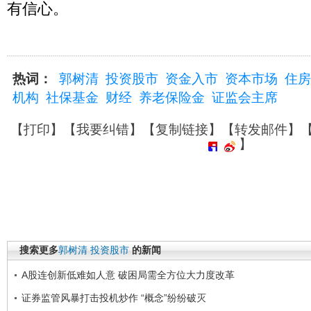
有信心。
热词：
郭树清
投资股市
资金入市
资本市场
住房
机构
社保基金
财经
养老保险金
证监会主席
【
打印
】【
我要纠错
】【
复制链接
】【
转发邮件
】
】
搜索更多
郭树清
投资股市
的新闻
A股连创新低难如人意 破困局需全方位大力度改革
证券监管风暴打击投机炒作 “概念”纷纷破灭