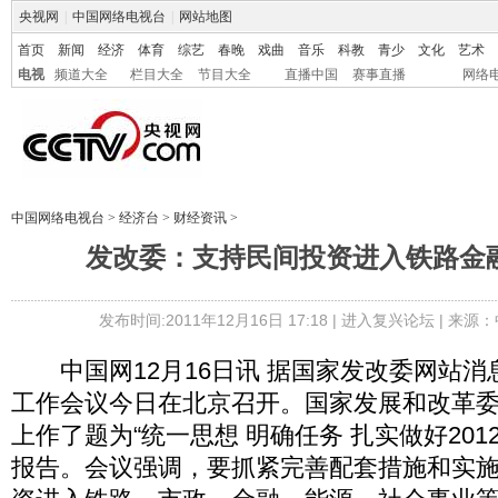
央视网
|
中国网络电视台
|
网站地图
首页
新闻
经济
体育
综艺
春晚
戏曲
音乐
科教
青少
文化
艺术
电视
频道大全
栏目大全
节目大全
直播中国
赛事直播
网络
中国网络电视台
>
经济台
>
财经资讯
>
发改委：支持民间投资进入铁路金
发布时间:2011年12月16日 17:18 |
进入复兴论坛
| 来源：
中国网12月16日讯 据国家发改委网站消
工作会议今日在北京召开。国家发展和改革
上作了题为“统一思想 明确任务 扎实做好201
报告。会议强调，要抓紧完善配套措施和实