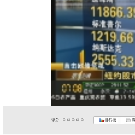
评分
排行榜
意