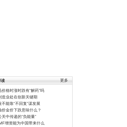
解读
更多
品价格时涨时跌有“解药”吗
制造业处在创新关键期
业不能靠“不回复”谋发展
油价金价下跌意味什么？
公关中传递的“负能量”
IMF增资能为中国带来什么