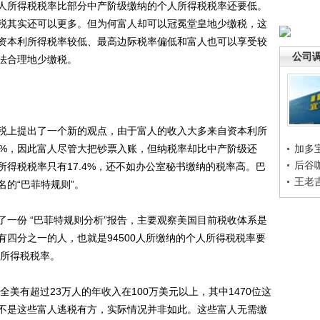
人所得税税率比部分中产阶级缴纳的个人所得税税率还要低。
税其实还可以更多。但为何富人却可以冠冕堂皇地少缴税，这
资本利所得税率较低、最高边际税率偏低和富人也可以享受较
公司
法合理地少缴税。
上提出了一个新的观点，由于富人的收入大多来自资本利所
5%，因此富人尽管大把钞票入账，但纳税率却比中产阶级还
加多
后谷
得税税率只有17.4%，还不如办公室秘书缴纳的税率高。巴
王老
的“巴菲特规则”。
份 “巴菲特规则分析”报告，主要观察美国目前税收体系是
四分之一的人，也就是94500人所缴纳的个人所得税税率要
人所得税税率。
美有超过23万人的年收入在100万美元以上，其中1470位这
不是这些富人逃税有方，实际情况并非如此。这些富人无需缴