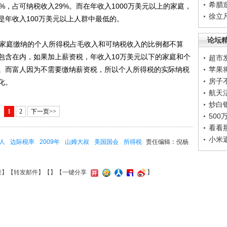
希腊
%，占可纳税收入29%。而在年收入1000万美元以上的家庭，
徐立
是年收入100万美元以上人群中最低的。
论坛
家庭缴纳的个人所得税占毛收入和可纳税收入的比例都不算
包含在内，如果加上薪资税，年收入10万美元以下的家庭和个
超市
。而富人因为不需要缴纳薪资税，所以个人所得税的实际纳税
苹果
房子
化。
航天
炒白
1
2
下一页>>
50
看看
小米
人
边际税率
2009年
山姆大叔
美国国会
所得税
责任编辑：倪杨
接
】【
转发邮件
】【
】
【一键分享
】