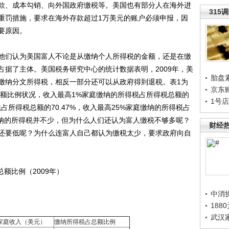
款、成本勾销、向外国政府缴税等。美国也有部分人在海外进
315
重罚措施，要求在海外存款超过1万美元的账户必须申报，因
要原因。
们认为美国富人不论是从缴纳个人所得税的金额，还是在缴
占据了主体。美国税务研究中心的统计数据表明，2009年，美
胎盘
府缴纳分文所得税，相反一部分还可以从政府得到退税。表1为
京东
总额比例状况，收入最高1%家庭缴纳的所得税占所得税总额的
1号
税占所得税总额的70.47%，收入最高25%家庭缴纳的所得税占
缴纳的所得税并不少，但为什么人们还认为富人缴税不够多呢？
财经
还要低呢？为什么连富人自己都认为缴税太少，要求政府向自
额比例（2009年）
中消
188
武汉
家庭收入（美元）
缴纳所得税占总额比例