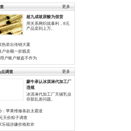
调查
更多
超九成玻尿酸为假货
用关系网织就暴利，8元
产品卖到上万。
素热牵出传销大案
账户余额一折贱卖
店用户账户被盗不作为
热点调查
更多
蒙牛承认冰淇淋代加工厂
违规
冰淇淋代加工厂天辅乳业
存脏乱差问题。
协：苹果维修条款太霸道
0元天价粽子调查
家乐福涉嫌价格欺诈