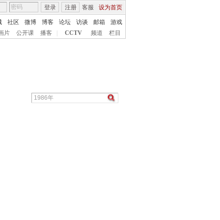
登录
注册
客服
设为首页
城
社区
微博
博客
论坛
访谈
邮箱
游戏
画片
公开课
播客
|
CCTV
频道
栏目