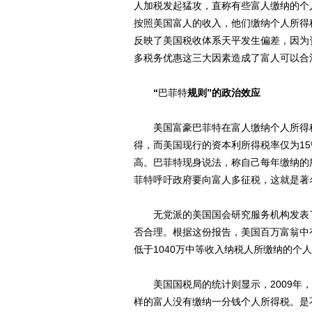
人加税发起猛攻，直称有些富人缴纳的个
按照美国富人的收入，他们缴纳个人所得
反映了美国税收体系天平发生偏差，因为
多税务优惠这三大因素造成了富人可以合
“
巴菲特
规则”的政治效应
美国富豪巴菲特在富人缴纳个人所得税
得，而美国现行的资本利所得税率仅为1
高。巴菲特现身说法，称自己每年缴纳的所
菲特呼吁政府要向富人多征税，这就是著名
无党派的美国国会研究服务机构发表了一
否合理。根据这份报告，美国百万富翁中有
低于1040万中等收入纳税人所缴纳的个
美国国税局的统计则显示，2009年，全
样的富人没有缴纳一分钱个人所得税。是