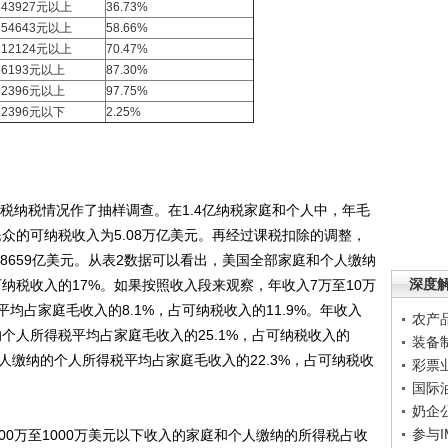
343927元以上
36.73%
15464
3元以上
58.66%
112124元以上
70.47%
66193元以上
87.30%
32396元以上
97.75%
32396元以下
2.25%
税纳税情况作了抽样调查。在1.4亿纳税家庭和个人中，年毛
民众的可纳税收入为5.08万亿美元。再经过课税扣除的调整，
为8659亿美元。从表2数据可以看出，美国全部家庭和个人缴纳
深度
可纳税收入的17%。如果按照收入段来观察，年收入7万至10万
均占家庭毛收入的8.1%，占可纳税收入的11.9%。年收入
农产
的个人所得税平均占家庭毛收入的25.1%，占可纳税收入的
装备
和个人缴纳的个人所得税平均占家庭毛收入的22.3%，占可纳税收
彩票
国际
奶企
参与
0万至1000万美元以下收入的家庭和个人缴纳的所得税占收