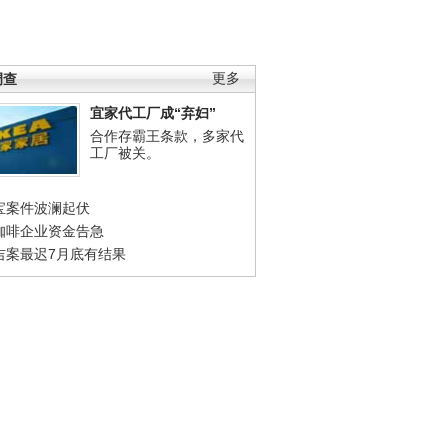
调查
更多
宜家代工厂成“弃妇”
合作存霸王条款，多家代
工厂被关。
宝案件波澜起伏
咖啡企业资金告急
吉案最迟7月底有结果