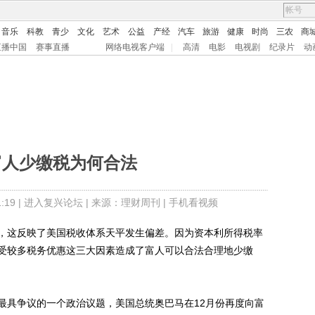
音乐
科教
青少
文化
艺术
公益
产经
汽车
旅游
健康
时尚
三农
商
直播中国
赛事直播
网络电视客户端
|
高清
电影
电视剧
纪录片
动
富人少缴税为何合法
19 |
进入复兴论坛
| 来源：理财周刊 |
手机看视频
这反映了美国税收体系天平发生偏差。因为资本利所得税率
受较多税务优惠这三大因素造成了富人可以合法合理地少缴
具争议的一个政治议题，美国总统奥巴马在12月份再度向富