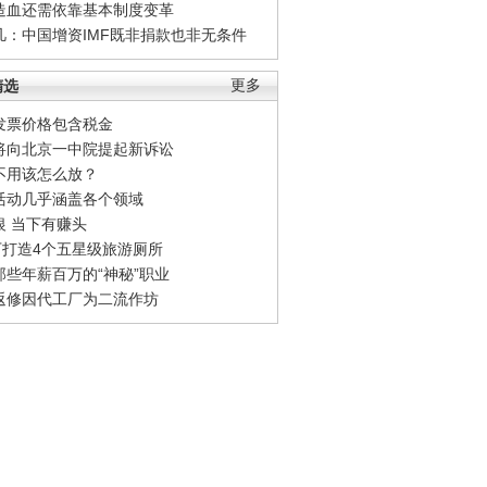
造血还需依靠基本制度变革
凡：中国增资IMF既非捐款也非无条件
精选
更多
发票价格包含税金
将向北京一中院提起新诉讼
不用该怎么放？
活动几乎涵盖各个领域
银 当下有赚头
0万打造4个五星级旅游厕所
那些年薪百万的“神秘”职业
返修因代工厂为二流作坊