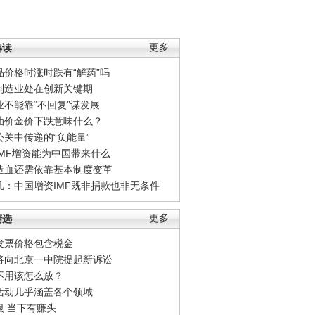
解读
更多
品价格时涨时跌有“解药”吗
制造业处在创新关键期
业不能靠“不回复”谋发展
油价金价下跌意味什么？
公关中传递的“负能量”
IMF增资能为中国带来什么
造血还需依靠基本制度变革
凡：中国增资IMF既非捐款也非无条件
精选
更多
发票价格包含税金
将向北京一中院提起新诉讼
不用该怎么放？
活动几乎涵盖各个领域
银 当下有赚头