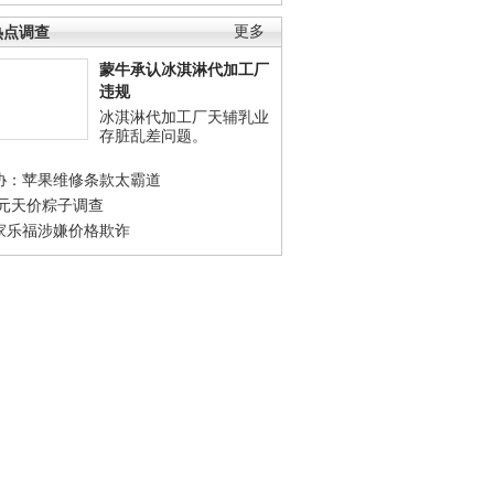
热点调查
更多
蒙牛承认冰淇淋代加工厂
违规
冰淇淋代加工厂天辅乳业
存脏乱差问题。
协：苹果维修条款太霸道
0元天价粽子调查
家乐福涉嫌价格欺诈