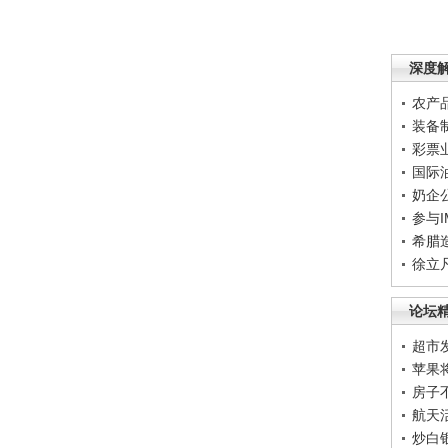
深度
农产
装备
彩票
国际
奶企
参与
希腊
徐立
论坛
超市
苹果
房子
航天
炒白