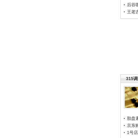
后谷
王老
315
胎盘
京东
1号