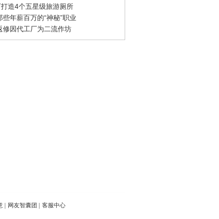
0万打造4个五星级旅游厕所
那些年薪百万的“神秘”职业
返修因代工厂为二流作坊
意
|
网友智囊团
|
客服中心