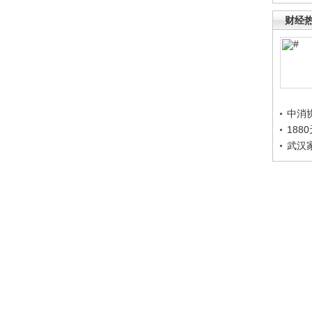
财经
中消
188
武汉