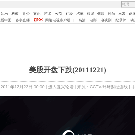
音乐
科教
青少
文化
艺术
公益
产经
汽车
旅游
健康
时尚
三农
商
直播中国
赛事直播
网络电视客户端
|
高清
电影
电视剧
纪录片
动
美股开盘下跌(20111221)
011年12月22日 00:00 |
进入复兴论坛
| 来源：CCTV-环球财经连线 |