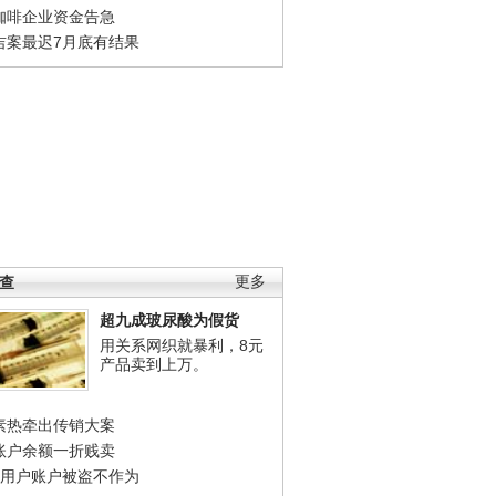
咖啡企业资金告急
吉案最迟7月底有结果
调查
更多
超九成玻尿酸为假货
用关系网织就暴利，8元
产品卖到上万。
素热牵出传销大案
账户余额一折贱卖
店用户账户被盗不作为