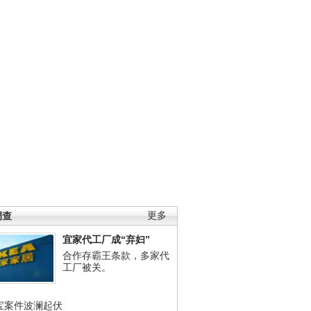
调查
更多
宜家代工厂成“弃妇”
合作存霸王条款，多家代
工厂被关。
宝案件波澜起伏