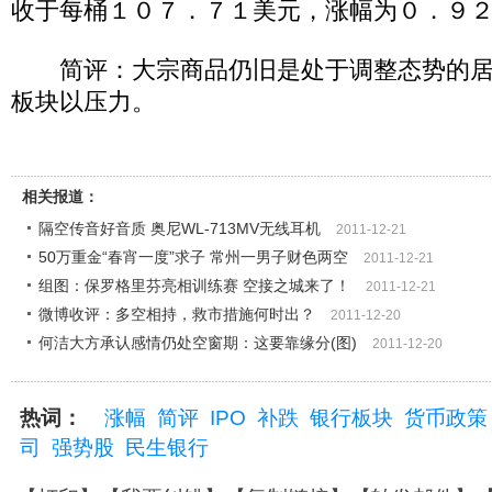
收于每桶１０７．７１美元，涨幅为０．９２
简评：大宗商品仍旧是处于调整态势的居
板块以压力。
相关报道：
隔空传音好音质 奥尼WL-713MV无线耳机
2011-12-21
50万重金“春宵一度”求子 常州一男子财色两空
2011-12-21
组图：保罗格里芬亮相训练赛 空接之城来了！
2011-12-21
微博收评：多空相持，救市措施何时出？
2011-12-20
何洁大方承认感情仍处空窗期：这要靠缘分(图)
2011-12-20
热词：
涨幅
简评
IPO
补跌
银行板块
货币政策
司
强势股
民生银行