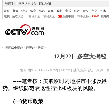
央视网
|
中国网络电视台
|
网站地图
首页
新闻
经济
体育
综艺
春晚
戏曲
音乐
科教
青少
文化
艺术
电视
频道大全
栏目大全
节目大全
直播中国
赛事直播
网络
中国网络电视台
>
经济台
>
股票
>
12月22日多空大揭秘
发布时间:2011年12月22日 08:23 |
进入复兴论坛
| 来源：
-----笔者按：美股涨时内地股市不涨反
势。继续防范衰退性行业和板块的风险。
(一)货币政策