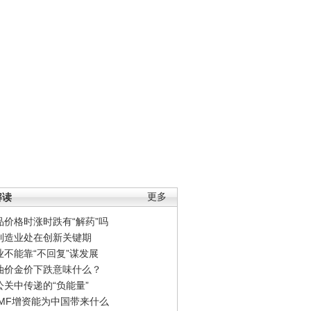
解读
更多
品价格时涨时跌有“解药”吗
制造业处在创新关键期
业不能靠“不回复”谋发展
油价金价下跌意味什么？
公关中传递的“负能量”
IMF增资能为中国带来什么