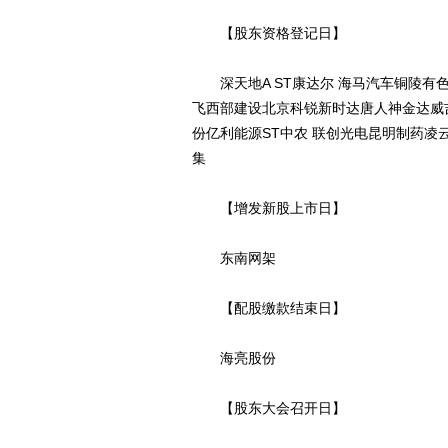
【股东资格登记日】
深天地A ST康达尔 海马汽车铜陵有色
飞西部建设北京科锐新时达唐人神金达威
份亿利能源ST中农 联创光电昆明制药凌
集
【增发新股上市日】
东南网架
【配股缴款结束日】
海亮股份
【股东大会召开日】