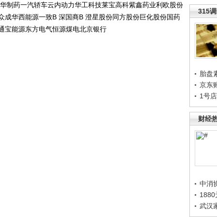
华制药一汽轿车云内动力华工科技莱宝高科紫鑫药业利欧股份
315
成华西能源一致B 深国商B 澄星股份同方股份巨化股份国药
通宝能源东方电气恒源煤电北京银行
胎盘
京东
1号
财经
中消
188
武汉