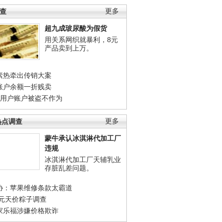
调查
更多
超九成玻尿酸为假货
用关系网织就暴利，8元
产品卖到上万。
素热牵出传销大案
账户余额一折贱卖
店用户账户被盗不作为
热点调查
更多
蒙牛承认冰淇淋代加工厂
违规
冰淇淋代加工厂天辅乳业
存脏乱差问题。
协：苹果维修条款太霸道
0元天价粽子调查
家乐福涉嫌价格欺诈