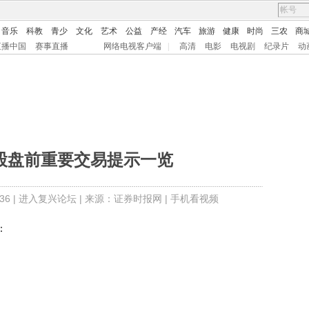
音乐
科教
青少
文化
艺术
公益
产经
汽车
旅游
健康
时尚
三农
商
直播中国
赛事直播
网络电视客户端
|
高清
电影
电视剧
纪录片
动
A股盘前重要交易提示一览
6 |
进入复兴论坛
| 来源：证券时报网 |
手机看视频
：