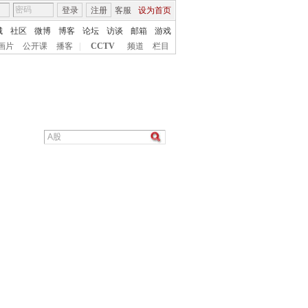
登录
注册
客服
设为首页
城
社区
微博
博客
论坛
访谈
邮箱
游戏
画片
公开课
播客
|
CCTV
频道
栏目