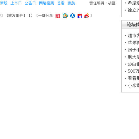
希腊
新股
上市日
公告日
网络投票
首发
佛慈
责任编辑：胡巨
徐立
接
】【
转发邮件
】【
】
【一键分享
】
论坛
超市
苹果
房子
航天
炒白
50
看看
小米