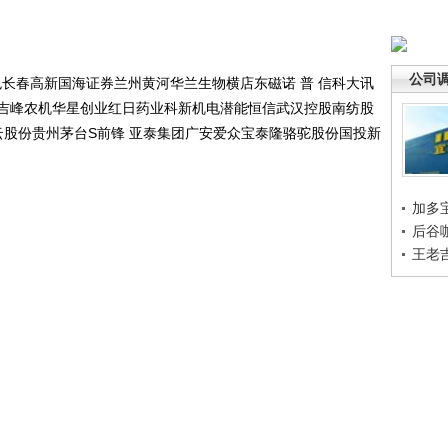
公司
长春高新国海证券兰州黄河华兰生物横店东磁诺 普 信科大讯
吉峰农机华星创业红日药业科新机电潜能恒信武汉控股南纺股
云股份贵州茅台S前锋 亚泰集团广安爱众宝泰隆骆驼股份国投新
加多
后谷
王老