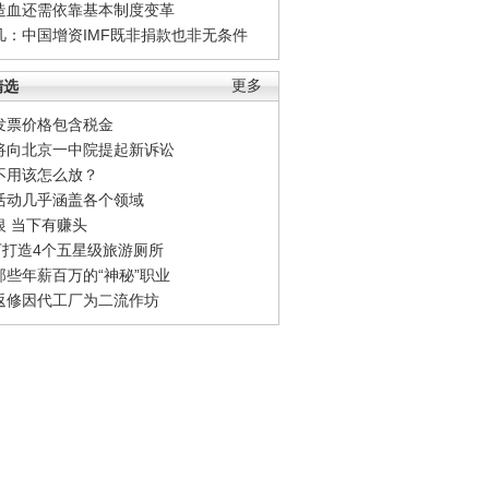
造血还需依靠基本制度变革
凡：中国增资IMF既非捐款也非无条件
精选
更多
发票价格包含税金
将向北京一中院提起新诉讼
不用该怎么放？
活动几乎涵盖各个领域
银 当下有赚头
0万打造4个五星级旅游厕所
那些年薪百万的“神秘”职业
返修因代工厂为二流作坊