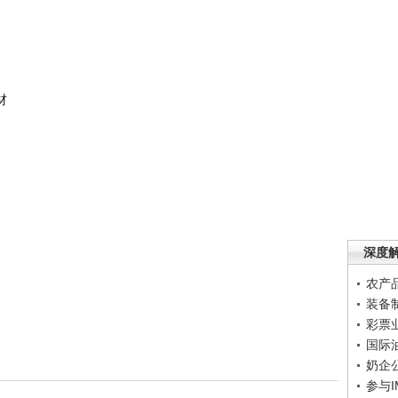
材
深度
农产
装备
彩票
国际
奶企
参与