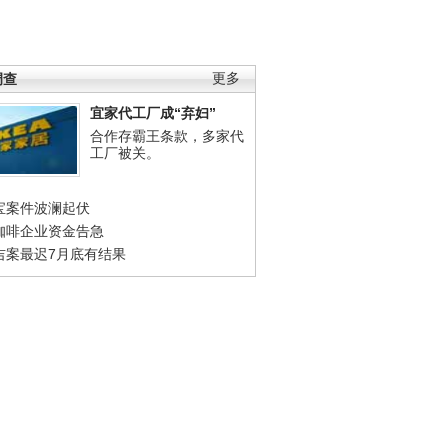
调查
更多
宜家代工厂成“弃妇”
合作存霸王条款，多家代
工厂被关。
宝案件波澜起伏
咖啡企业资金告急
吉案最迟7月底有结果