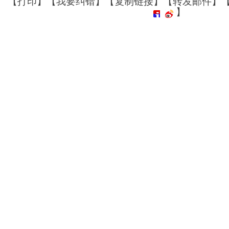
【
打印
】【
我要纠错
】【
复制链接
】【
转发邮件
】
】