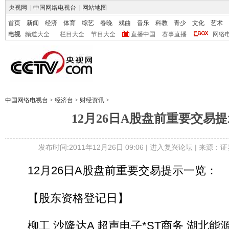
央视网
|
中国网络电视台
|
网站地图
首页
新闻
经济
体育
综艺
春晚
戏曲
音乐
科教
青少
文化
艺术
电视
频道大全
栏目大全
节目大全
直播中国
赛事直播
网络
中国网络电视台
>
经济台
>
财经资讯
>
12月26日A股盘前重要交易
发布时间:2011年12月26日 09:06 |
进入复兴论坛
| 来源：证
12月26日A股盘前重要交易提示一览：
【股东资格登记日】
柳工 沙隆达A 超声电子*ST商务 湖北能