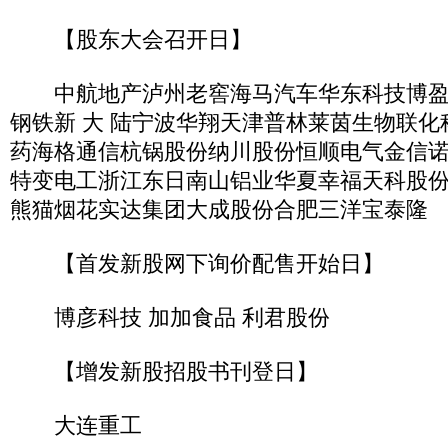
【股东大会召开日】
中航地产泸州老窖海马汽车华东科技博盈
钢铁新 大 陆宁波华翔天津普林莱茵生物联
药海格通信杭锅股份纳川股份恒顺电气金信
特变电工浙江东日南山铝业华夏幸福天科股
熊猫烟花实达集团大成股份合肥三洋宝泰隆
【首发新股网下询价配售开始日】
博彦科技 加加食品 利君股份
【增发新股招股书刊登日】
大连重工