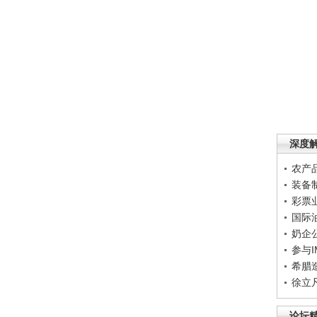
深度
农产
装备
彩票
国际
奶企
参与
希腊
徐立
论坛