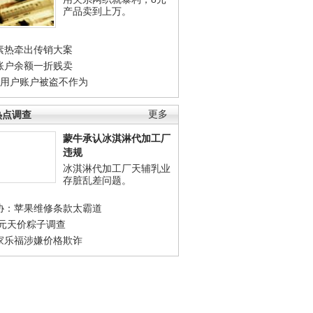
产品卖到上万。
素热牵出传销大案
账户余额一折贱卖
店用户账户被盗不作为
热点调查
更多
蒙牛承认冰淇淋代加工厂
违规
冰淇淋代加工厂天辅乳业
存脏乱差问题。
协：苹果维修条款太霸道
0元天价粽子调查
家乐福涉嫌价格欺诈