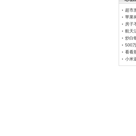
超市
苹果
房子
航天
炒白
50
看看
小米