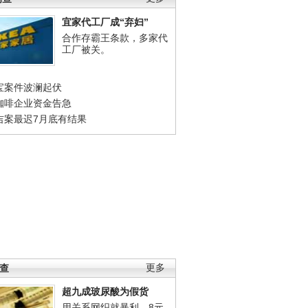
宜家代工厂成“弃妇”
合作存霸王条款，多家代
工厂被关。
宝案件波澜起伏
咖啡企业资金告急
吉案最迟7月底有结果
调查
更多
超九成玻尿酸为假货
用关系网织就暴利，8元