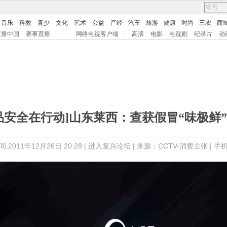
音乐
科教
青少
文化
艺术
公益
产经
汽车
旅游
健康
时尚
三农
商
直播中国
赛事直播
网络电视客户端
|
高清
电影
电视剧
纪录片
动
品安全在行动]山东莱西：查获假冒“味极鲜
:2011年12月26日 20:28 |
进入复兴论坛
| 来源：CCTV-消费主张 |
手