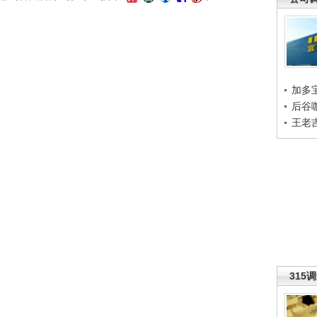
加多
后谷
王老
315