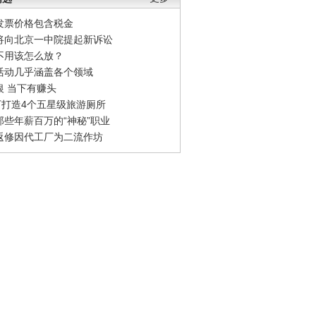
发票价格包含税金
将向北京一中院提起新诉讼
不用该怎么放？
活动几乎涵盖各个领域
银 当下有赚头
0万打造4个五星级旅游厕所
那些年薪百万的“神秘”职业
返修因代工厂为二流作坊