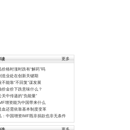
解读
更多
品价格时涨时跌有“解药”吗
制造业处在创新关键期
业不能靠“不回复”谋发展
油价金价下跌意味什么？
公关中传递的“负能量”
IMF增资能为中国带来什么
造血还需依靠基本制度变革
凡：中国增资IMF既非捐款也非无条件
精选
更多