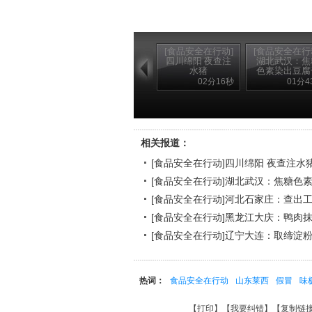
[食品安全在行动]
[食品安全在行
四川绵阳 夜查注
湖北武汉：焦
水猪
色素染出豆腐
02分16秒
01分4
相关报道：
[食品安全在行动]四川绵阳 夜查注水
[食品安全在行动]湖北武汉：焦糖色
[食品安全在行动]河北石家庄：查出
[食品安全在行动]黑龙江大庆：鸭肉抹
[食品安全在行动]辽宁大连：取缔淀粉
热词：
食品安全在行动
山东莱西
假冒
味
【
打印
】【
我要纠错
】【
复制链