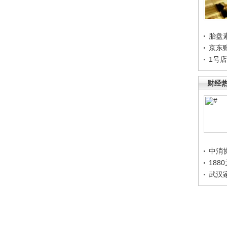
胎盘
京东
1号
财经
中消
188
武汉