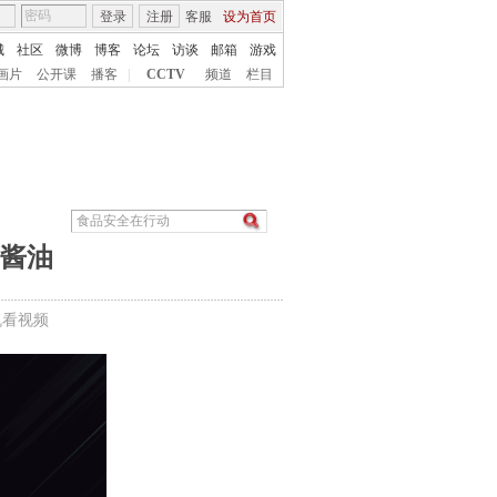
登录
注册
客服
设为首页
城
社区
微博
博客
论坛
访谈
邮箱
游戏
画片
公开课
播客
|
CCTV
频道
栏目
”酱油
机看视频