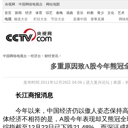
央视网
|
中国网络电视台
|
网站地图
首页
新闻
经济
体育
综艺
春晚
戏曲
音乐
科教
青少
文化
艺术
电视
频道大全
栏目大全
节目大全
直播中国
赛事直播
网络
中国网络电视台
>
经济台
>
财经资讯
>
多重原因致A股今年熊冠
发布时间:2011年12月28日 04:06 |
进入复兴论坛
| 来源：
长江商报消息
今年以来，中国经济仍以傲人姿态保持高
体经济不相符的是，A股今年表现却又熊冠全
综指截至12月23日已下跌21.48%，而深证