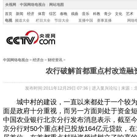
央视网
|
中国网络电视台
|
网站地图
首页
新闻
经济
体育
综艺
春晚
戏曲
音乐
科教
青少
文化
艺术
电视
频道大全
栏目大全
节目大全
直播中国
赛事直播
网络
中国网络电视台
>
经济台
>
财经资讯
>
农行破解首都重点村改造融
发布时间:2011年12月29日 07:36 |
进入复兴论坛
| 来源：
城中村的建设，一直以来都处于一个较为
面是政府十分重视，而另一方面则处于资金
中国农业银行北京分行发布消息表示，截至今
京分行对50个重点村已投放164亿元贷款，在