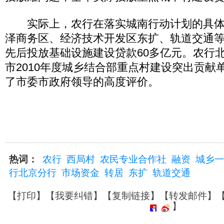
实际上，农行在落实城南行动计划的具体
泽商务区、经济技术开发区东扩、轨道交通
先后投放基础设施建设贷款60多亿元。农行北
市2010年度城乡结合部重点村建设突出贡献
了市委市政府领导的高度评价。
热词：
农行
西局村
农民专业合作社
融资
城乡一
行北京分行
市场资金
转居
东扩
轨道交通
【
打印
】【
我要纠错
】【
复制链接
】【
转发邮件
】
】